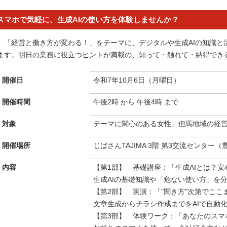
スマホで気軽に、生成AIの使い方を体験しませんか？
「経営と働き方が変わる！」をテーマに、デジタルや生成AIの知識と
ます。明日の業務に役立つヒントが満載の、知って・触れて・納得でき
開催日
令和7年10月6日（月曜日）
開催時間
午後2時 から 午後4時 まで
対象
テーマに関心のある女性、但馬地域の経
開催場所
じばさんTAJIMA 3階 第3交流センター
内容
【第1部】 基礎講座：「生成AIとは？
生成AIの基礎知識や「危ない使い方」を
【第2部】 実演：「"聞き方"次第でここ
文章生成からチラシ作成までをAIで自動
【第3部】 体験ワーク：「あなたのスマ