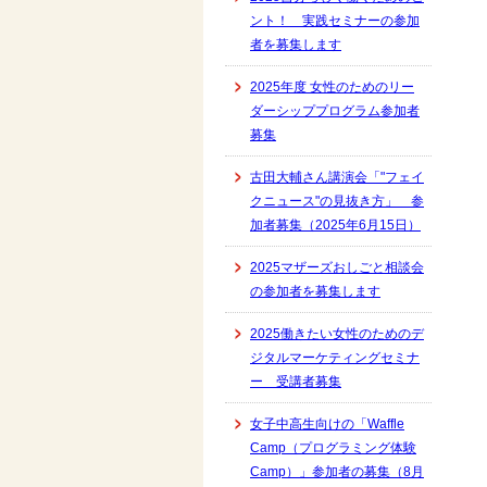
ント！ 実践セミナーの参加
者を募集します
2025年度 女性のためのリー
ダーシッププログラム参加者
募集
古田大輔さん講演会「"フェイ
クニュース"の見抜き方」 参
加者募集（2025年6月15日）
2025マザーズおしごと相談会
の参加者を募集します
2025働きたい女性のためのデ
ジタルマーケティングセミナ
ー 受講者募集
女子中高生向けの「Waffle
Camp（プログラミング体験
Camp）」参加者の募集（8月