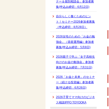
ナー＆個別相談会」参加者募
集(申込み締切：6月12日)
自分らしく働くためのヒン
ト！セミナー2026参加者募集
（申込締切：8月28日）
2026女性のための「お金の勉
強会」（資産運用編）参加者
募集(申込み締切：5月8日)
2026親子で学ぶ「女子高校生
向けのお金の勉強会」参加者
募集(申込み締切：7月31日)
2026「お金と未来」のセミナ
ー（続ける投資編）参加者募
集(申込締切：6月26日)
2026子育てママ向けのビジネ
ス相談IPPO TOYOOKA