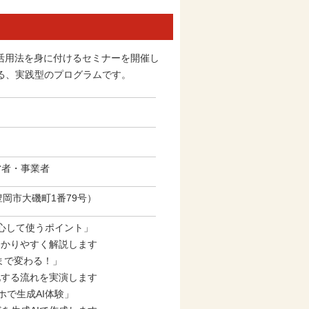
活用法を身に付けるセミナーを開催し
る、実践型のプログラムです。
営者・事業者
（豊岡市大磯町1番79号）
安心して使うポイント」
分かりやすく解説します
まで変わる！」
化する流れを実演します
ホで生成AI体験」