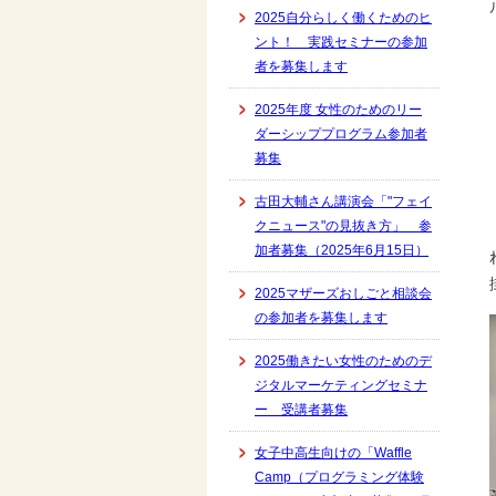
2025自分らしく働くためのヒ
ント！ 実践セミナーの参加
者を募集します
2025年度 女性のためのリー
ダーシッププログラム参加者
募集
古田大輔さん講演会「"フェイ
クニュース"の見抜き方」 参
加者募集（2025年6月15日）
2025マザーズおしごと相談会
の参加者を募集します
2025働きたい女性のためのデ
ジタルマーケティングセミナ
ー 受講者募集
女子中高生向けの「Waffle
Camp（プログラミング体験