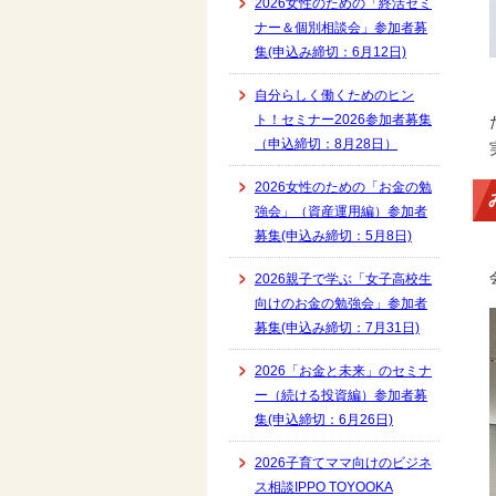
2026女性のための「終活セミ
ナー＆個別相談会」参加者募
集(申込み締切：6月12日)
自分らしく働くためのヒン
ト！セミナー2026参加者募集
（申込締切：8月28日）
2026女性のための「お金の勉
強会」（資産運用編）参加者
募集(申込み締切：5月8日)
2026親子で学ぶ「女子高校生
向けのお金の勉強会」参加者
募集(申込み締切：7月31日)
2026「お金と未来」のセミナ
ー（続ける投資編）参加者募
集(申込締切：6月26日)
2026子育てママ向けのビジネ
ス相談IPPO TOYOOKA