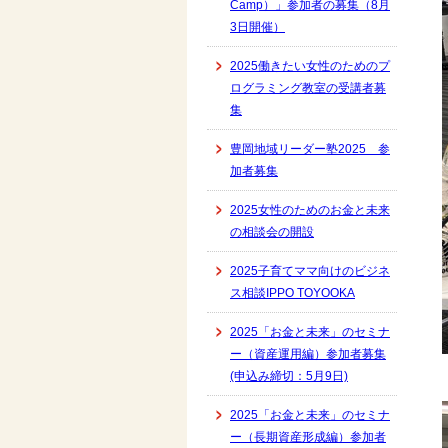
Camp）」参加者の募集（8月
3日開催）
2025働きたい女性のためのプ
ログラミング教室の受講者募
集
豊岡地域リーダー塾2025 参
加者募集
2025女性のためのお金と未来
の相談会の開設
2025子育てママ向けのビジネ
ス相談IPPO TOYOOKA
2025「お金と未来」のセミナ
ー（資産運用編）参加者募集
(申込み締切：5月9日)
2025「お金と未来」のセミナ
ー（長期資産形成編）参加者