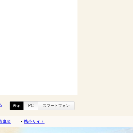
る
表示
PC
スマートフォン
責事項
携帯サイト