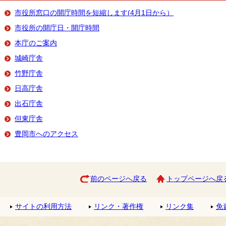
市役所窓口の開庁時間を短縮します(4月1日から）
市役所の開庁日・開庁時間
本庁のご案内
城崎庁舎
竹野庁舎
日高庁舎
出石庁舎
但東庁舎
豊岡市へのアクセス
前のページへ戻る
トップページへ戻
サイトの利用方法
リンク・著作権
リンク集
免