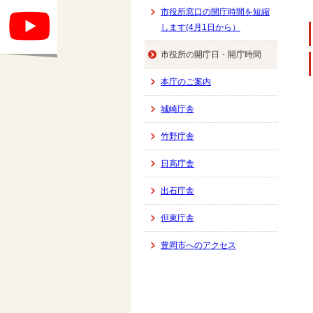
市役所窓口の開庁時間を短縮
します(4月1日から）
市役所の開庁日・開庁時間
本庁のご案内
城崎庁舎
竹野庁舎
日高庁舎
出石庁舎
但東庁舎
豊岡市へのアクセス