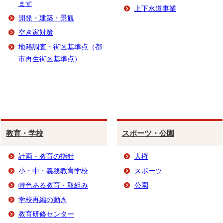
ます
上下水道事業
開発・建築・景観
空き家対策
地籍調査・街区基準点（都
市再生街区基準点）
教育・学校
スポーツ・公園
計画・教育の指針
人権
小・中・義務教育学校
スポーツ
特色ある教育・取組み
公園
学校再編の動き
教育研修センター