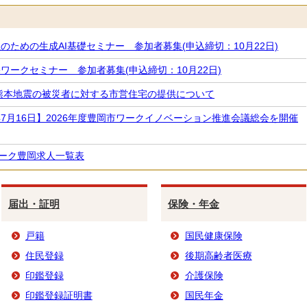
女性のための生成AI基礎セミナー 参加者募集(申込締切：10月22日)
在宅ワークセミナー 参加者募集(申込締切：10月22日)
熊本地震の被災者に対する市営住宅の提供について
6年7月16日】2026年度豊岡市ワークイノベーション推進会議総会を開催
ーク豊岡求人一覧表
届出・証明
保険・年金
戸籍
国民健康保険
住民登録
後期高齢者医療
印鑑登録
介護保険
印鑑登録証明書
国民年金