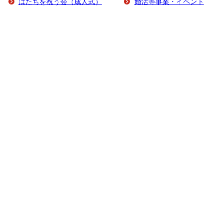
はたちを祝う会（成人式）
婚活等事業・イベント