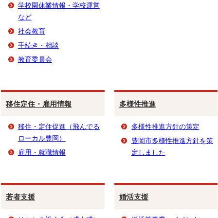
学校園休業情報・学校運営
など
社会教育
手続き・相談
教育委員会
移住定住・雇用情報
多様性推進
移住・定住促進（飛んでる
多様性推進方針の策定
ローカル豊岡）
豊岡市多様性推進方針を策
雇用・就職情報
定しました
若者支援
婚活支援