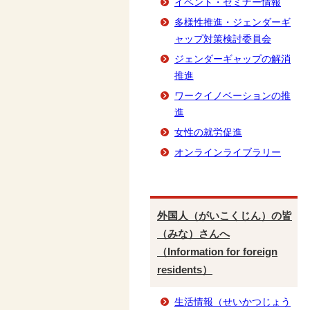
イベント・セミナー情報
多様性推進・ジェンダーギ
ャップ対策検討委員会
ジェンダーギャップの解消
推進
ワークイノベーションの推
進
女性の就労促進
オンラインライブラリー
外国人（がいこくじん）の皆
（みな）さんへ
（Information for foreign
residents）
生活情報（せいかつじょう