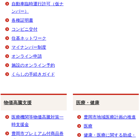
自動車臨時運行許可（仮ナ
ンバー）
各種証明書
コンビニ交付
住基ネットワーク
マイナンバー制度
オンライン申請
施設のオンライン予約
くらしの手続きガイド
物価高騰支援
医療・健康
医療機関等物価高騰対策一
豊岡市地域医療計画の推進
時支援金
医療
豊岡市プレミアム付商品券
健康・医療に関する助成・