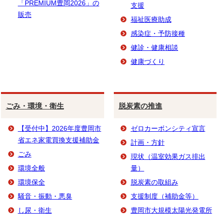
「PREMIUM豊岡2026」の
支援
販売
福祉医療助成
感染症・予防接種
健診・健康相談
健康づくり
ごみ・環境・衛生
脱炭素の推進
【受付中】2026年度豊岡市
ゼロカーボンシティ宣言
省エネ家電買換支援補助金
計画・方針
ごみ
現状（温室効果ガス排出
環境全般
量）
環境保全
脱炭素の取組み
騒音・振動・悪臭
支援制度（補助金等）
し尿・衛生
豊岡市大規模太陽光発電所