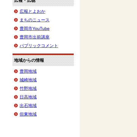
広報・広聴
広報とよおか
まちのニュース
豊岡市YouTube
豊岡市出前講座
パブリックコメント
地域からの情報
豊岡地域
城崎地域
竹野地域
日高地域
出石地域
但東地域