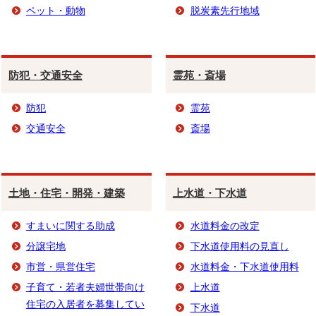
ペット・動物
脱炭素先行地域
防犯・交通安全
霊苑・斎場
防犯
霊苑
交通安全
斎場
土地・住宅・開発・建築
上水道・下水道
すまいに関する助成
水道料金の改定
分譲宅地
下水道使用料の見直し
市営・県営住宅
水道料金・下水道使用料
子育て・若者夫婦世帯向け
上水道
住宅の入居者を募集してい
下水道