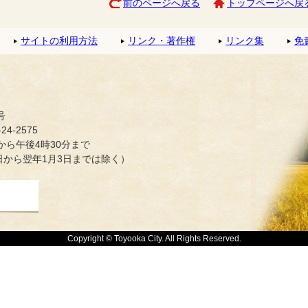
前のページへ戻る
トップページへ戻
サイトの利用方法
リンク・著作権
リンク集
免
号
4-2575
ら午後4時30分まで
日から翌年1月3日までは除く）
Copyright © Toyooka City. All Rights Reserved.