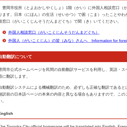
豊岡市役所（とよおかしやくしょ）1階（かい）に外国人相談窓口（が
ります。日本（にほん）の生活（せいかつ）で困（こま）ったことやわ
談窓口（がいこくじんそうだんまどぐち）で聞（き）いてください。
外国人相談窓口（がいこくじんそうだんまどぐち）
外国人（がいこくじん）の皆（みな）さんへ Information for foreign 
自動翻訳について
豊岡市公式ホームページを民間の自動翻訳サービスを利用し、英語・ス
語に翻訳します。
自動翻訳システムによる機械翻訳のため、必ずしも正確な翻訳であると
翻訳前の日本語ページの本来の内容と異なる場合もありますので、この
い。
English
The Toyooka City official homepage will be translated into English, Fre