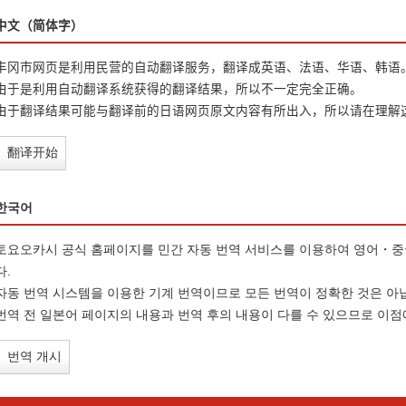
中文（简体字）
丰冈市网页是利用民营的自动翻译服务，翻译成英语、法语、华语、韩语
由于是利用自动翻译系统获得的翻译结果，所以不一定完全正确。
由于翻译结果可能与翻译前的日语网页原文内容有所出入，所以请在理解
翻译开始
한국어
토요오카시 공식 홈페이지를 민간 자동 번역 서비스를 이용하여 영어・
다.
자동 번역 시스템을 이용한 기계 번역이므로 모든 번역이 정확한 것은 아
번역 전 일본어 페이지의 내용과 번역 후의 내용이 다를 수 있으므로 이점
번역 개시