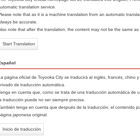
automatic translation service.
Please note that as it is a machine translation from an automatic transl
always be accurate.
Also note that after the translation, the content may not be the same as
Start Translation
Español
La página oficial de Toyooka City se traducirá al inglés, francés, chino
privado de traducción automática.
Tenga en cuenta que, como se trata de una traducción automática de u
la traducción puede no ser siempre precisa.
También tenga en cuenta que después de la traducción, el contenido p
página japonesa original.
Inicio de traducción