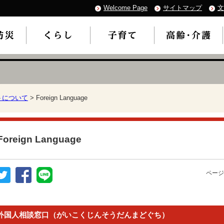
Welcome Page
サイトマップ
文
トについて
> Foreign Language
Foreign Language
ページ
外国人相談窓口（がいこくじんそうだんまどぐち）