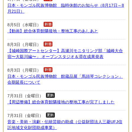
日本・モンゴル民族博物館 臨時休館のお知らせ（8月17日～8
月21日）
8月5日（水曜日）
【動画】総合体育館隣接地・整地工事のあしあと
8月3日（月曜日）
【城崎国際アートセンター】高瀬川モニタリング部「城崎大合
宿〜大谿川編〜」 オープンスタジオ＆滞在成果発表
8月3日（月曜日）
日本・モンゴル民族博物館 館蔵品展「馬頭琴コレクション」
会期延長について
7月31日（金曜日）
【周辺整備】総合体育館隣接地の整地工事が完了しました
7月31日（金曜日）
音楽・美術・演劇・伝統芸能の助成（公益財団法人三菱UFJ信
託地域文化財団助成事業）