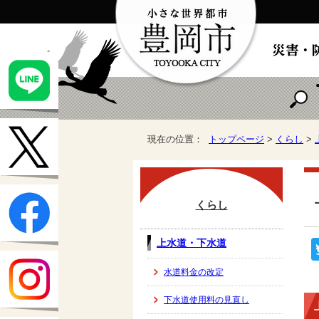
現在の位置：
トップページ
>
くらし
>
くらし
上水道・下水道
水道料金の改定
下水道使用料の見直し