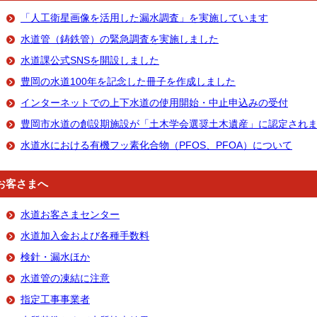
「人工衛星画像を活用した漏水調査」を実施しています
水道管（鋳鉄管）の緊急調査を実施しました
水道課公式SNSを開設しました
豊岡の水道100年を記念した冊子を作成しました
インターネットでの上下水道の使用開始・中止申込みの受付
豊岡市水道の創設期施設が「土木学会選奨土木遺産」に認定され
水道水における有機フッ素化合物（PFOS、PFOA）について
お客さまへ
水道お客さまセンター
水道加入金および各種手数料
検針・漏水ほか
水道管の凍結に注意
指定工事事業者