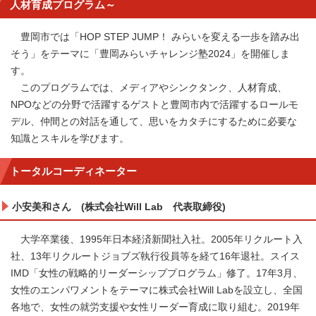
人材育成プログラム～
豊岡市では「HOP STEP JUMP！ みらいを変える一歩を踏み出
そう」をテーマに「豊岡みらいチャレンジ塾2024」を開催しま
す。
このプログラムでは、メディアやシンクタンク、人材育成、
NPOなどの分野で活躍するゲストと豊岡市内で活躍するロールモ
デル、仲間との対話を通して、思いをカタチにするために必要な
知識とスキルを学びます。
トータルコーディネーター
小安美和さん (株式会社Will Lab 代表取締役)
大学卒業後、1995年日本経済新聞社入社。2005年リクルート入
社、13年リクルートジョブズ執行役員等を経て16年退社。スイス
IMD「女性の戦略的リーダーシッププログラム」修了。17年3月、
女性のエンパワメントをテーマに株式会社Will Labを設立し、全国
各地で、女性の就労支援や女性リーダー育成に取り組む。2019年