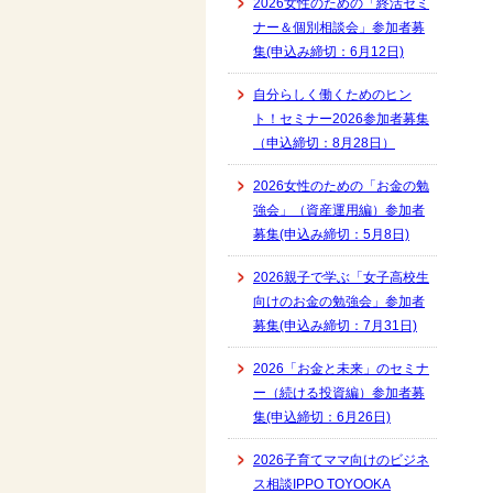
2026女性のための「終活セミ
ナー＆個別相談会」参加者募
集(申込み締切：6月12日)
自分らしく働くためのヒン
ト！セミナー2026参加者募集
（申込締切：8月28日）
2026女性のための「お金の勉
強会」（資産運用編）参加者
募集(申込み締切：5月8日)
2026親子で学ぶ「女子高校生
向けのお金の勉強会」参加者
募集(申込み締切：7月31日)
2026「お金と未来」のセミナ
ー（続ける投資編）参加者募
集(申込締切：6月26日)
2026子育てママ向けのビジネ
ス相談IPPO TOYOOKA