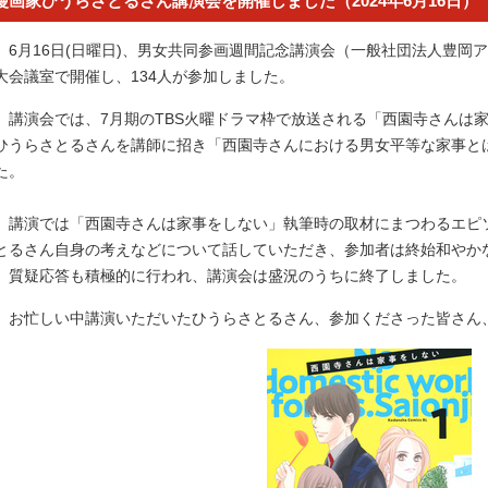
漫画家ひうらさとるさん講演会を開催しました（2024年6月16日）
6月16日(日曜日)、男女共同参画週間記念講演会（一般社団法人豊岡
大会議室で開催し、134人が参加しました。
講演会では、7月期のTBS火曜ドラマ枠で放送される「西園寺さんは
ひうらさとるさんを講師に招き「西園寺さんにおける男女平等な家事と
た。
講演では「西園寺さんは家事をしない」執筆時の取材にまつわるエピ
とるさん自身の考えなどについて話していただき、参加者は終始和やか
質疑応答も積極的に行われ、講演会は盛況のうちに終了しました。
お忙しい中講演いただいたひうらさとるさん、参加くださった皆さん