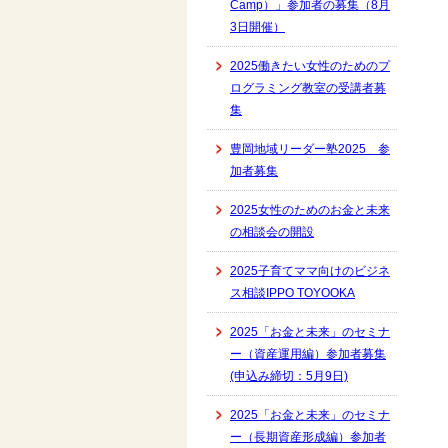
Camp）」参加者の募集（8月
3日開催）
2025働きたい女性のためのプ
ログラミング教室の受講者募
集
豊岡地域リーダー塾2025 参
加者募集
2025女性のためのお金と未来
の相談会の開設
2025子育てママ向けのビジネ
ス相談IPPO TOYOOKA
2025「お金と未来」のセミナ
ー（資産運用編）参加者募集
(申込み締切：5月9日)
2025「お金と未来」のセミナ
ー（長期資産形成編）参加者