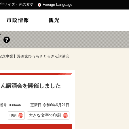
字サイズ・色の変更
Foreign Language
間記念事業】漫画家ひうらさとるさん講演会
さん講演会を開催しました
更新日 令和6年6月21日
番号1030446
大きな文字で印刷
印刷