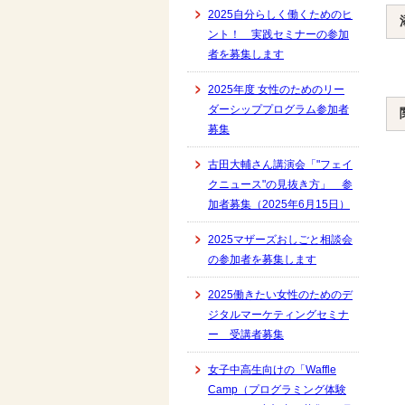
2025自分らしく働くためのヒ
ント！ 実践セミナーの参加
者を募集します
2025年度 女性のためのリー
ダーシッププログラム参加者
募集
古田大輔さん講演会「"フェイ
クニュース"の見抜き方」 参
加者募集（2025年6月15日）
2025マザーズおしごと相談会
の参加者を募集します
2025働きたい女性のためのデ
ジタルマーケティングセミナ
ー 受講者募集
女子中高生向けの「Waffle
Camp（プログラミング体験