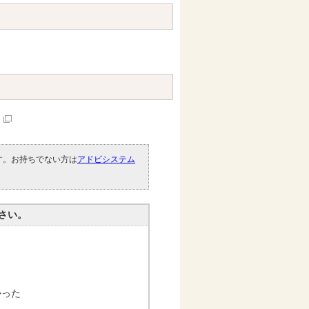
です。お持ちでない方は
アドビシステム
。
さい。
かった