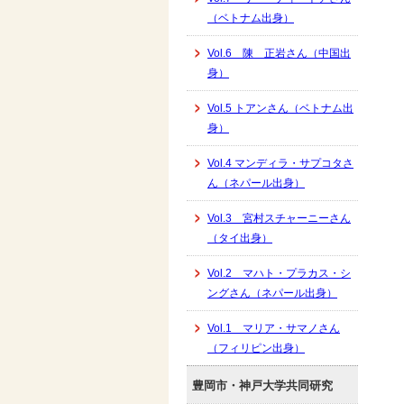
（ベトナム出身）
Vol.6 陳 正岩さん（中国出
身）
Vol.5 トアンさん（ベトナム出
身）
Vol.4 マンディラ・サプコタさ
ん（ネパール出身）
Vol.3 宮村スチャーニーさん
（タイ出身）
Vol.2 マハト・プラカス・シ
ングさん（ネパール出身）
Vol.1 マリア・サマノさん
（フィリピン出身）
豊岡市・神戸大学共同研究