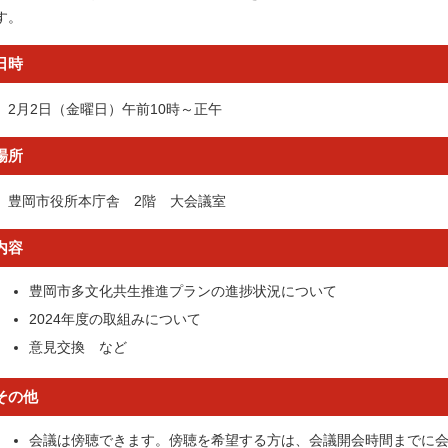
す。
日時
2月2日（金曜日）午前10時～正午
場所
豊岡市役所本庁舎 2階 大会議室
内容
豊岡市多文化共生推進プランの進捗状況について
2024年度の取組みについて
意見交換 など
その他
会議は傍聴できます。傍聴を希望する方は、会議開会時間までに