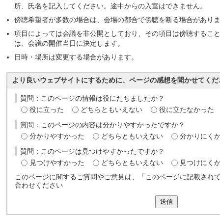
所、氏名を記入してください。途中からの入室はできません。
傍聴希望者が多数の場合は、会場の都合で傍聴を断る場合があり
項目によっては会議を非公開としており、その項目は傍聴するこ
は、会議の開催当日に決定します。
日時・場所は変更する場合があります。
より良いウェブサイトにするために、ページの感想を聞かせてくだ
質問：このページの情報は役にたちましたか？
役に立った
どちらともいえない
役に立たなかった
質問：このページの内容は分かりやすかったですか？
分かりやすかった
どちらともいえない
分かりにく
質問：このページは見つけやすかったですか？
見つけやすかった
どちらともいえない
見つけにく
このページに関するご質問やご意見は、「このページに記載され
合わせください
送信