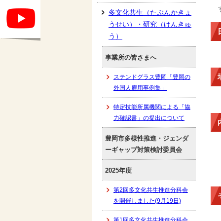
多文化共生（たぶんかきょ
うせい）・研究（けんきゅ
う）
事業所の皆さまへ
ステンドグラス豊岡「豊岡の
外国人雇用事例集」
特定技能所属機関による「協
力確認書」の提出について
豊岡市多様性推進・ジェンダ
ーギャップ対策検討委員会
2025年度
第2回多文化共生推進分科会
を開催しました(9月19日)
第1回多文化共生推進分科会