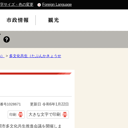
字サイズ・色の変更
Foreign Language
s）
>
多文化共生（たぶんかきょうせ
更新日 令和6年1月22日
番号1028671
大きな文字で印刷
印刷
岡市多文化共生推進会議を開催しま