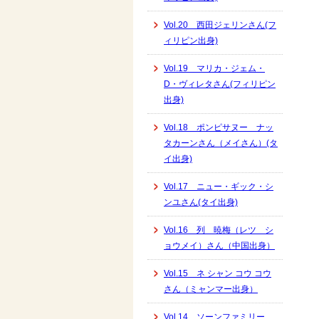
Vol.20 西田ジェリンさん(フ
ィリピン出身)
Vol.19 マリカ・ジェム・
D・ヴィレタさん(フィリピン
出身)
Vol.18 ポンピサヌー ナッ
タカーンさん（メイさん）(タ
イ出身)
Vol.17 ニュー・ギック・シ
ンユさん(タイ出身)
Vol.16 列 暁梅（レツ シ
ョウメイ）さん（中国出身）
Vol.15 ネ シャン コウ コウ
さん（ミャンマー出身）
Vol.14 ソーンファミリー