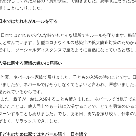
が紹介してくれた京都の「貴船茶屋」で働きました。夏季限定だったた
働くことになりました。
日本ではだれもがルールを守る
日本ではだれもがどんな時でもどんな場所でもルールを守ります。時間
んと並んでいます。新型コロナウイルス感染症の拡大防止対策のためか
ですし、ソーシャルディスタンスで座るように自然になっていると感じ
入浴に関する習慣の違いに戸惑い
昨夏、ネパールへ家族で帰りました。子どもの入浴の時のことです。日
いましたが、ネパールではそうしなくてもよいと言われ、戸惑いました
思われているからです。
また、親子が一緒に入浴することも驚きました。ネパールでは親子であ
驚いたことは、他人同士でも一緒に入浴することで、とても勇気のいる
ターンすることもありました。でも、ある日、勇気を振り絞り、仕事の
がよく、リラックスできました。
子どものために家ではネパール語？ 日本語？