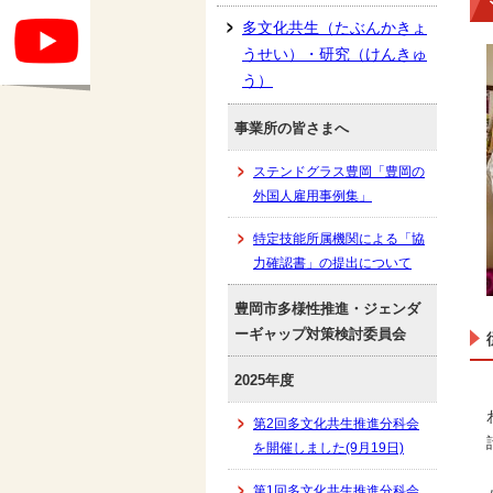
多文化共生（たぶんかきょ
うせい）・研究（けんきゅ
う）
事業所の皆さまへ
ステンドグラス豊岡「豊岡の
外国人雇用事例集」
特定技能所属機関による「協
力確認書」の提出について
豊岡市多様性推進・ジェンダ
ーギャップ対策検討委員会
2025年度
第2回多文化共生推進分科会
を開催しました(9月19日)
第1回多文化共生推進分科会