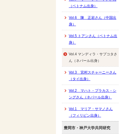
（ベトナム出身）
Vol.6 陳 正岩さん（中国出
身）
Vol.5 トアンさん（ベトナム出
身）
Vol.4 マンディラ・サプコタさ
ん（ネパール出身）
Vol.3 宮村スチャーニーさん
（タイ出身）
Vol.2 マハト・プラカス・シ
ングさん（ネパール出身）
Vol.1 マリア・サマノさん
（フィリピン出身）
豊岡市・神戸大学共同研究