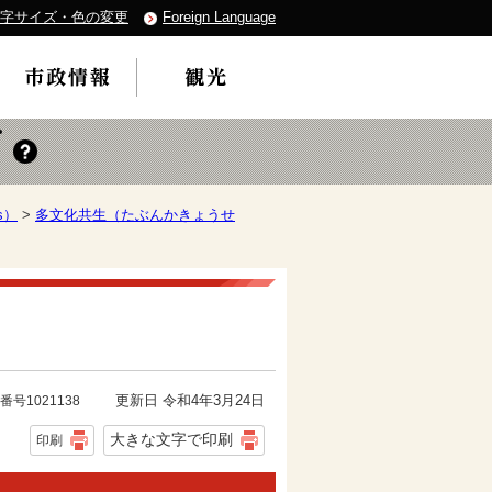
字サイズ・色の変更
Foreign Language
s）
>
多文化共生（たぶんかきょうせ
更新日 令和4年3月24日
番号1021138
大きな文字で印刷
印刷