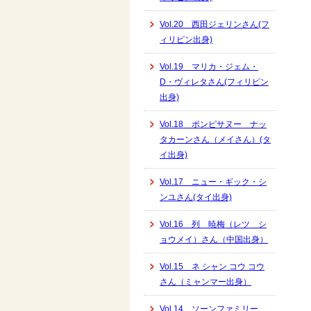
Vol.20 西田ジェリンさん(フ
ィリピン出身)
Vol.19 マリカ・ジェム・
D・ヴィレタさん(フィリピン
出身)
Vol.18 ポンピサヌー ナッ
タカーンさん（メイさん）(タ
イ出身)
Vol.17 ニュー・ギック・シ
ンユさん(タイ出身)
Vol.16 列 暁梅（レツ シ
ョウメイ）さん（中国出身）
Vol.15 ネ シャン コウ コウ
さん（ミャンマー出身）
Vol.14 ソーンファミリー