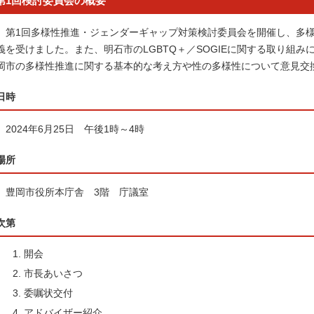
第1回検討委員会の概要
第1回多様性推進・ジェンダーギャップ対策検討委員会を開催し、多様
義を受けました。また、明石市のLGBTQ＋／SOGIEに関する取り組
岡市の多様性推進に関する基本的な考え方や性の多様性について意見交
日時
2024年6月25日 午後1時～4時
場所
豊岡市役所本庁舎 3階 庁議室
次第
開会
市長あいさつ
委嘱状交付
アドバイザー紹介