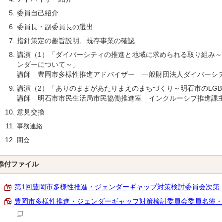
委員自己紹介
委員長・副委員長の選出
指針策定の趣旨説明、既存事業の確認
講演（1）「ダイバーシティの推進と地域に求められる取り組み
ンダーについて～」
講師 豊岡市多様性推進アドバイザー 一般財団法人ダイバーシ
講演（2）「ありのままがあたりまえのまちづくり～明石市のLGBT
講師 明石市市民生活局市民協働推進室 インクルーシブ推進課
意見交換
事務連絡
閉会
添付ファイル
第1回豊岡市多様性推進・ジェンダーギャップ対策検討委員会次第 （PD
豊岡市多様性推進・ジェンダーギャップ対策検討委員会委員名簿・庁内検