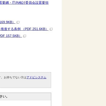
置要綱・庁内検討委員会設置要領
9.9KB）
る条例 （PDF 251.6KB）
157.5KB）
です。お持ちでない方は
アドビシステム
。
さい。