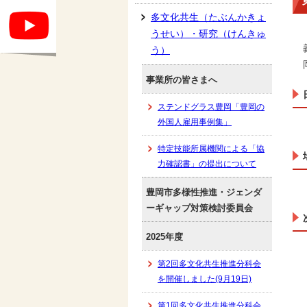
多文化共生（たぶんかきょ
うせい）・研究（けんきゅ
う）
事業所の皆さまへ
ステンドグラス豊岡「豊岡の
外国人雇用事例集」
特定技能所属機関による「協
力確認書」の提出について
豊岡市多様性推進・ジェンダ
ーギャップ対策検討委員会
2025年度
第2回多文化共生推進分科会
を開催しました(9月19日)
第1回多文化共生推進分科会