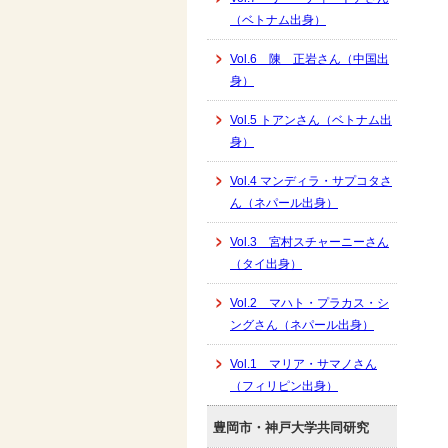
（ベトナム出身）
Vol.6 陳 正岩さん（中国出
身）
Vol.5 トアンさん（ベトナム出
身）
Vol.4 マンディラ・サプコタさ
ん（ネパール出身）
Vol.3 宮村スチャーニーさん
（タイ出身）
Vol.2 マハト・プラカス・シ
ングさん（ネパール出身）
Vol.1 マリア・サマノさん
（フィリピン出身）
豊岡市・神戸大学共同研究