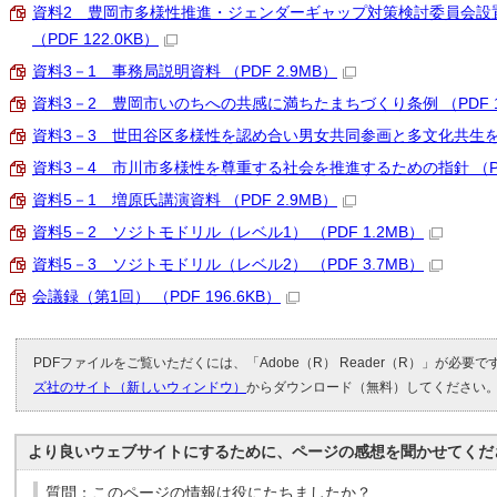
資料2 豊岡市多様性推進・ジェンダーギャップ対策検討委員会設
（PDF 122.0KB）
資料3－1 事務局説明資料 （PDF 2.9MB）
資料3－2 豊岡市いのちへの共感に満ちたまちづくり条例 （PDF 16
資料3－3 世田谷区多様性を認め合い男女共同参画と多文化共生を推進す
資料3－4 市川市多様性を尊重する社会を推進するための指針 （PDF 
資料5－1 増原氏講演資料 （PDF 2.9MB）
資料5－2 ソジトモドリル（レベル1） （PDF 1.2MB）
資料5－3 ソジトモドリル（レベル2） （PDF 3.7MB）
会議録（第1回） （PDF 196.6KB）
PDFファイルをご覧いただくには、「Adobe（R） Reader（R）」が必要
ズ社のサイト（新しいウィンドウ）
からダウンロード（無料）してください
より良いウェブサイトにするために、ページの感想を聞かせてくだ
質問：このページの情報は役にたちましたか？