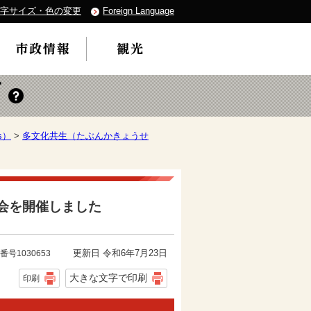
字サイズ・色の変更
Foreign Language
s）
>
多文化共生（たぶんかきょうせ
会を開催しました
更新日 令和6年7月23日
番号1030653
大きな文字で印刷
印刷