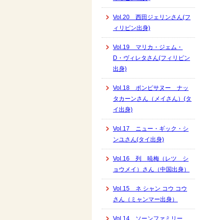
Vol.20 西田ジェリンさん(フ
ィリピン出身)
Vol.19 マリカ・ジェム・
D・ヴィレタさん(フィリピン
出身)
Vol.18 ポンピサヌー ナッ
タカーンさん（メイさん）(タ
イ出身)
Vol.17 ニュー・ギック・シ
ンユさん(タイ出身)
Vol.16 列 暁梅（レツ シ
ョウメイ）さん（中国出身）
Vol.15 ネ シャン コウ コウ
さん（ミャンマー出身）
Vol.14 ソーンファミリー