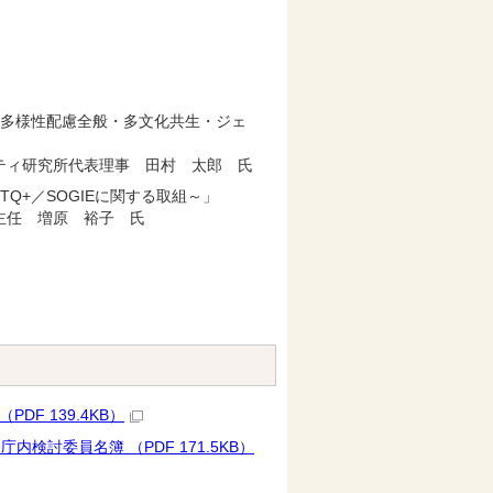
～多様性配慮全般・多文化共生・ジェ
ティ研究所代表理事 田村 太郎 氏
Q+／SOGIEに関する取組～」
主任 増原 裕子 氏
F 139.4KB）
討委員名簿 （PDF 171.5KB）