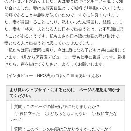
のプレゼントがありました。実は妻とはそのグループを通じて知
り合いました。妻は技能実習生として城崎で1年働いていました。
同郷であることや趣味が似ていたので、すぐに仲良くなりまし
た。妻が帰国することになり、私もいったん帰国し、結婚しまし
た。妻も「将来、夫となる人に日本で出会うとは」と不思議に思
うことがあるようです。私もまさか日本語の勉強の呼び掛けで、
妻となる人と出会うとは思っていませんでした。
私たちは再び豊岡に戻り、今は1歳になる子どもと共に生活して
います。4月から保育園デビューし、妻も仕事に復帰します。見掛
けたら、声を掛けてください。よろしくお願いします。
（インタビュー：NPO法人にほんご豊岡あいうえお）
より良いウェブサイトにするために、ページの感想を聞かせ
てください。
質問：このページの情報は役にたちましたか？
役に立った
どちらともいえない
役に立たな
かった
質問：このページの内容は分かりやすかったですか？