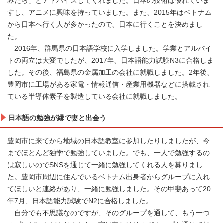
みたら」とアドバイスしてくれました。日本の技術は優れていま
すし、アニメに興味を持っていました。また、2015年はベトナム
から日本へ行く人が多かったので、日本に行くことを決めまし
た。
2016年、群馬県の日本語学校に入学しました。学業とアルバイ
トの両立は大変でしたが、2017年、日本語能力試験N3に合格しま
した。その後、福島県の金属加工の会社に就職しました。2年後、
豊岡市に工場がある家電・情報通信・産業用機器などに搭載され
ている半導体素子を製造している会社に就職しました。
日本語の勉強が縁で妻と出会う
豊岡市に来てから地域の日本語教室に参加したりしましたが、今
までほとんど独学で勉強していました。でも、一人で勉強するの
は寂しいのでSNSを通じて一緒に勉強してくれる人を募りまし
た。豊岡市周辺に住んでいるベトナム出身者からグループに入れ
てほしいと連絡があり、一緒に勉強しました。その甲斐あって20
年7月、日本語能力試験でN2に合格しました。
自分でも不思議なのですが、そのグループを通して、もう一つ