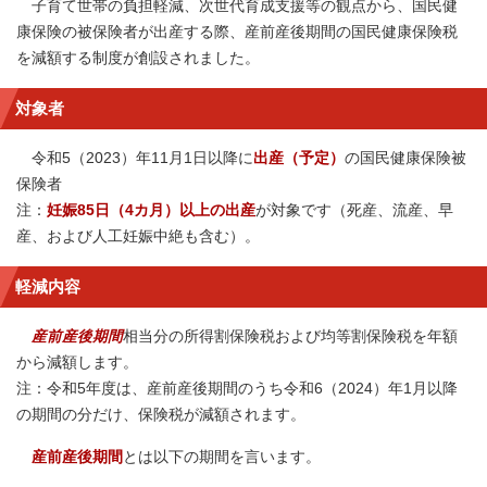
子育て世帯の負担軽減、次世代育成支援等の観点から、国民健
康保険の被保険者が出産する際、産前産後期間の国民健康保険税
を減額する制度が創設されました。
対象者
令和5（2023）年11月1日以降に
出産（予定）
の国民健康保険被
保険者
注：
妊娠85日（4カ月）以上の出産
が対象です（死産、流産、早
産、および人工妊娠中絶も含む）。
軽減内容
産前産後期間
相当分の所得割保険税および均等割保険税を年額
から減額します。
注：
令和5年度は、産前産後期間のうち令和6（2024）年1月以降
の期間の分だけ、保険税が減額されます。
産前産後期間
とは以下の期間を言います。