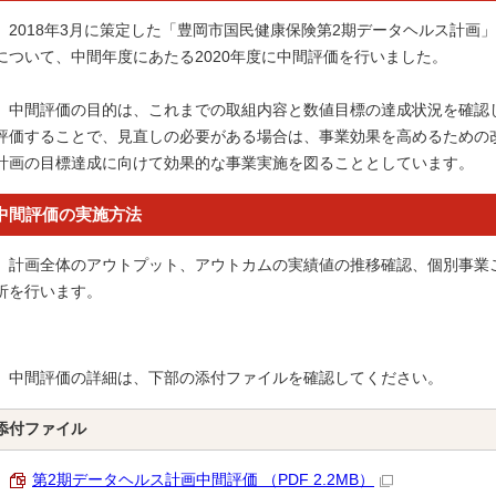
2018年3月に策定した「豊岡市国民健康保険第2期データヘルス計画」（
について、中間年度にあたる2020年度に中間評価を行いました。
中間評価の目的は、これまでの取組内容と数値目標の達成状況を確認
評価することで、見直しの必要がある場合は、事業効果を高めるための
計画の目標達成に向けて効果的な事業実施を図ることとしています。
中間評価の実施方法
計画全体のアウトプット、アウトカムの実績値の推移確認、個別事業
析を行います。
中間評価の詳細は、下部の添付ファイルを確認してください。
添付ファイル
第2期データヘルス計画中間評価 （PDF 2.2MB）