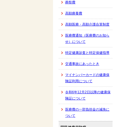
葬祭費
高額療養費
高額医療・高額介護合算制度
医療費通知（医療費のお知ら
せ）について
特定健康診査と特定保健指導
交通事故にあったとき
マイナンバーカードの健康保
険証利用について
令和6年12月2日以降の健康保
険証について
医療費の一部負担金の減免に
ついて