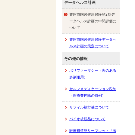
データヘルス計画
豊岡市国民健康保険第2期デ
ータヘルス計画の中間評価に
ついて
豊岡市国民健康保険データヘ
ルス計画の策定について
その他の情報
ポリファーマシー（害のある
多剤服用）
セルフメディケーション税制
（医療費控除の特例）
リフィル処方箋について
バイオ後続品について
医療費啓発リーフレット「医