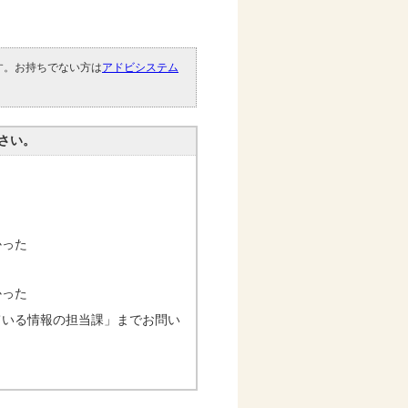
です。お持ちでない方は
アドビシステム
。
さい。
かった
かった
ている情報の担当課」までお問い