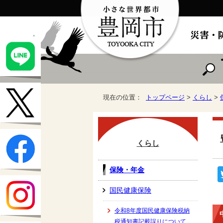
現在の位置：
トップページ
>
くらし
>
くらし
保険・年金
国民健康保険
令和8年度国民健康保険税納
税通知書記載誤りについて