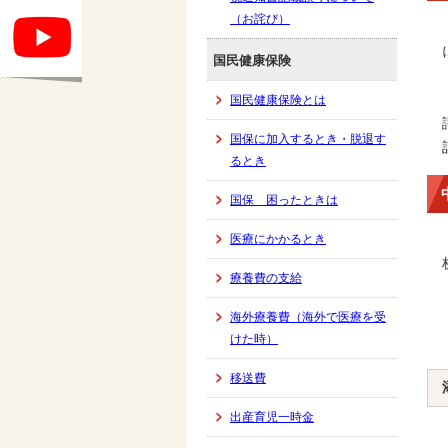
（お詫び）
国民健康保険
国民健康保険とは
国保に加入するとき・脱退す
るとき
国保 困ったときは
医療にかかるとき
療養費の支給
海外療養費（海外で医療を受
けた時）
移送費
出産育児一時金