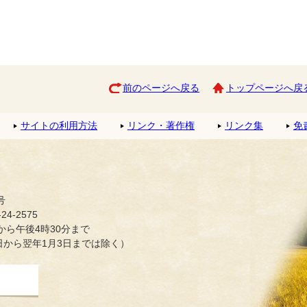
前のページへ戻る
トップページへ戻
サイトの利用方法
リンク・著作権
リンク集
免
号
4-2575
ら午後4時30分まで
日から翌年1月3日までは除く）