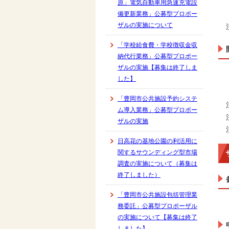
原」電気自動車用急速充電設
備更新業務」公募型プロポー
ザルの実施について
「学校給食費・学校徴収金収
納代行業務」公募型プロポー
ザルの実施【募集は終了しま
した】
「豊岡市公共施設予約システ
ム導入業務」公募型プロポー
ザルの実施
日高花の基地公園の利活用に
関するサウンディング型市場
調査の実施について（募集は
終了しました）
「豊岡市公共施設包括管理業
務委託」公募型プロポーザル
の実施について【募集は終了
しました】