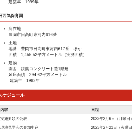
建築年 1999年
旧西気保育園
所在地
豊岡市日高町東河内616番
土地
地番 豊岡市日高町東河内617番 ほか
面積 1,455.52平方メートル（実測面積）
建物
園舎 鉄筋コンクリート造1階建
延床面積 294.62平方メートル
建築年 1983年
スケジュール
内容
日程
実施要領の公表
2023年2月6日（月曜日
現地見学会の参加申込
2023年2月21日（火曜