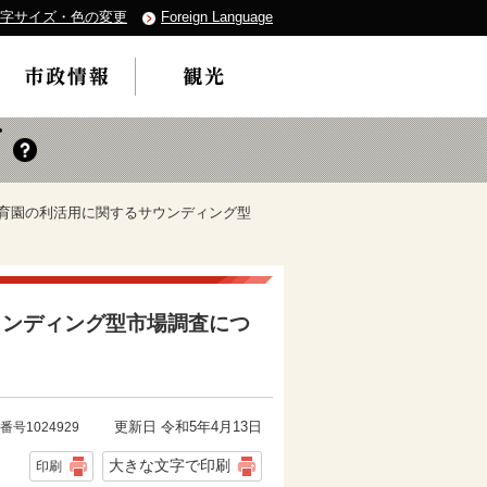
字サイズ・色の変更
Foreign Language
保育園の利活用に関するサウンディング型
ウンディング型市場調査につ
更新日 令和5年4月13日
番号1024929
大きな文字で印刷
印刷