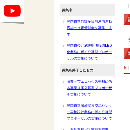
募集中
豊岡市立竹野多目的屋内運動
広場の指定管理者を募集しま
す
豊岡市公共施設照明設備LED
化業務に係る公募型プロポー
ザルの実施について
募集を終了したもの
旧豊岡市エコハウス売却に係
る事業提案公募型プロポーザ
ル実施について
豊岡市立城崎温泉交流センタ
ー実施設計業務に係る公募型
プロポーザルの実施について
「自動運転バス実証運行事