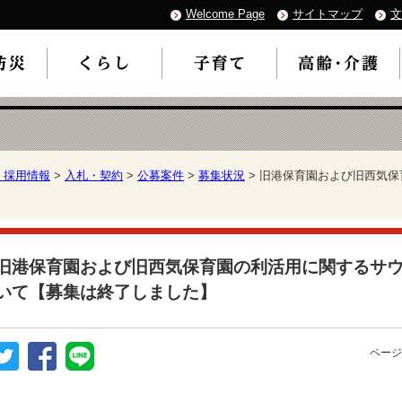
Welcome Page
サイトマップ
文
・採用情報
>
入札・契約
>
公募案件
>
募集状況
> 旧港保育園および旧西気
】
旧港保育園および旧西気保育園の利活用に関するサ
いて【募集は終了しました】
ページ