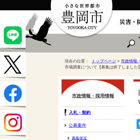
現在の位置：
トップページ
>
市政情報
市場調査について【募集は終了しました
市政情報・採用情報
入札・契約
公募案件
募集状況