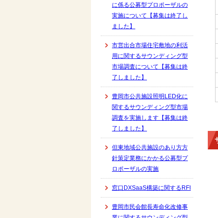
に係る公募型プロポーザルの
実施について【募集は終了し
ました】
市営出合市場住宅敷地の利活
用に関するサウンディング型
市場調査について【募集は終
了しました】
豊岡市公共施設照明LED化に
関するサウンディング型市場
調査を実施します【募集は終
了しました】
但東地域公共施設のあり方方
針策定業務にかかる公募型プ
ロポーザルの実施
窓口DXSaaS構築に関するRFI
豊岡市民会館長寿命化改修事
業に関するサウンディング型