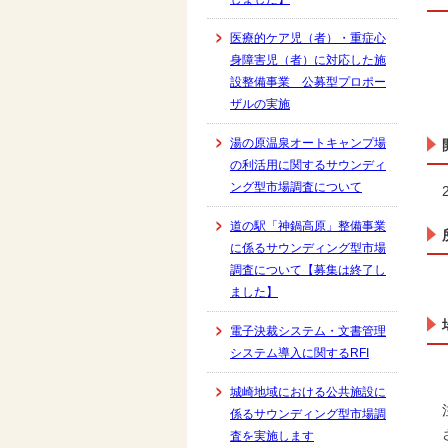
医療的ケア児（者）・重症心
身障害児（者）に対応した施
設整備事業 公募型プロポー
ザルの実施
湯の原温泉オートキャンプ場
の利活用に関するサウンディ
ング型市場調査について
道の駅「神鍋高原」整備事業
に係るサウンディング型市場
調査について【募集は終了し
ました】
電子決裁システム・文書管理
システム導入に関するRFI
城崎地域における公共施設に
係るサウンディング型市場調
査を実施します