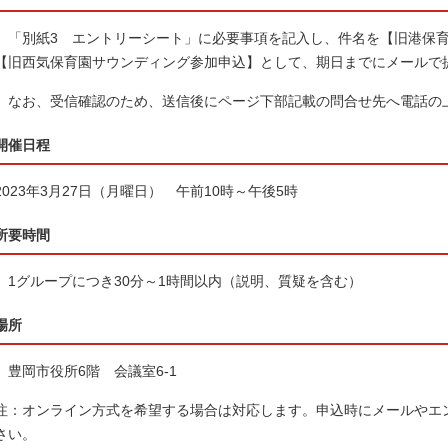
「別紙3 エントリーシート」に必要事項を記入し、件名を【旧港保育
【旧西気保育園サウンディング参加申込】として、期日までにメールで
なお、受信確認のため、送信後にページ下部記載の問合せ先へ電話の
開催日程
2023年3月27日（月曜日） 午前10時～午後5時
所要時間
1グループにつき30分～1時間以内（説明、質疑を含む）
場所
豊岡市役所6階 会議室6-1
注：オンライン方式を希望する場合は対応します。申込時にメールやエ
さい。