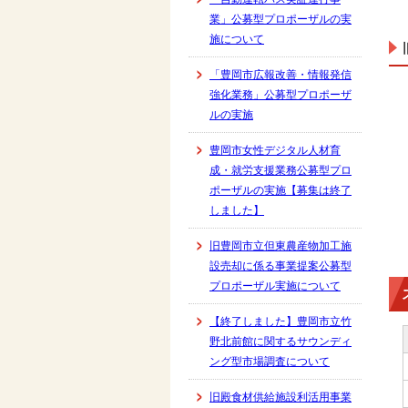
業」公募型プロポーザルの実
施について
「豊岡市広報改善・情報発信
強化業務」公募型プロポーザ
ルの実施
豊岡市女性デジタル人材育
成・就労支援業務公募型プロ
ポーザルの実施【募集は終了
しました】
旧豊岡市立但東農産物加工施
設売却に係る事業提案公募型
プロポーザル実施について
【終了しました】豊岡市立竹
野北前館に関するサウンディ
ング型市場調査について
旧殿食材供給施設利活用事業