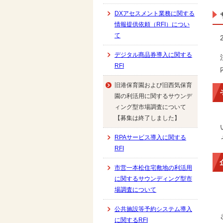
DXアセスメント業務に関する
情報提供依頼（RFI）につい
て
デジタル商品券導入に関する
RFI
旧港保育園および旧西気保育
園の利活用に関するサウンデ
ィング型市場調査について
【募集は終了しました】
RPAサービス導入に関する
RFI
市営一本松住宅敷地の利活用
に関するサウンディング型市
場調査について
公共施設等予約システム導入
に関するRFI