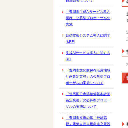
市場調査について
「豊岡市生成AIサービス導入
業務」公募型プロポーザルの
実施
結婚支援システム導入に関す
るRFI
生成AIサービス導入に関する
RFI
「豊岡市文化財保存活用地域
計画策定業務」の公募型プロ
ポーザルの実施について
「但馬国分寺跡整備基本計画
策定業務」の公募型プロポー
ザルの実施について
「豊岡市立道の駅「神鍋高
原」電気自動車用急速充電設