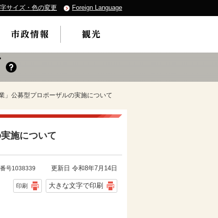
字サイズ・色の変更
Foreign Language
事業」公募型プロポーザルの実施について
の実施について
更新日 令和8年7月14日
番号1038339
大きな文字で印刷
印刷