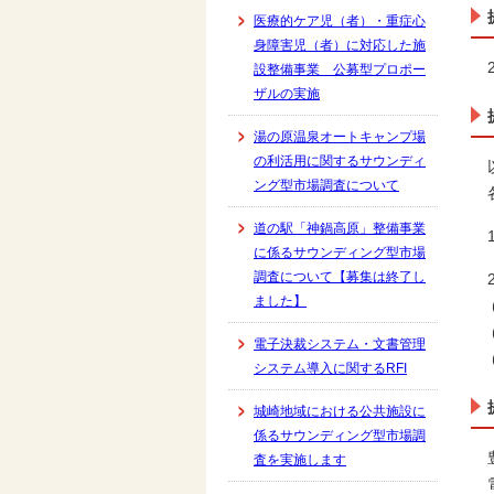
医療的ケア児（者）・重症心
身障害児（者）に対応した施
設整備事業 公募型プロポー
ザルの実施
湯の原温泉オートキャンプ場
の利活用に関するサウンディ
ング型市場調査について
道の駅「神鍋高原」整備事業
に係るサウンディング型市場
調査について【募集は終了し
ました】
電子決裁システム・文書管理
システム導入に関するRFI
城崎地域における公共施設に
係るサウンディング型市場調
査を実施します