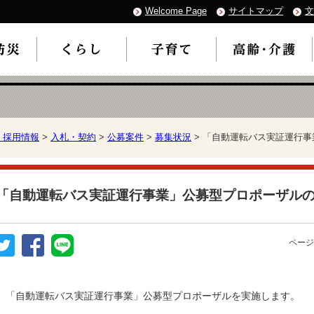
Welcome Page
サイトマップ
文
・採用情報
>
入札・契約
>
公募案件
>
募集状況
> 「自動運転バス実証運行
「自動運転バス実証運行事業」公募型プロポーザル
ページ
「自動運転バス実証運行事業」公募型プロポーザルを実施します。