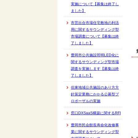
実施について【募集は終了し
ました】
市営出合市場住宅敷地の利活
用に関するサウンディング型
市場調査について【募集は終
了しました】
豊岡市公共施設照明LED化に
関するサウンディング型市場
調査を実施します【募集は終
了しました】
但東地域公共施設のあり方方
針策定業務にかかる公募型プ
ロポーザルの実施
窓口DXSaaS構築に関するRFI
豊岡市民会館長寿命化改修事
業に関するサウンディング型