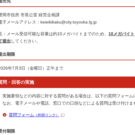
提出先
豊岡市役所 市長公室 経営企画課
電子メールアドレス：keieikikaku@city.toyooka.lg.jp
注：メール受信可能な容量は約10メガバイトまでのため、
10メガバイ
て提出
してください。
提出期限
2026年7月3日（金曜日）正午まで
質問・回答の実施
実施要領などの内容に対する質問がある場合は、以下の質問フォーム
なお、電子メールや電話、窓口での口頭などによる質問は受け付けま
質問フォーム
（外部リンク）
受付期限