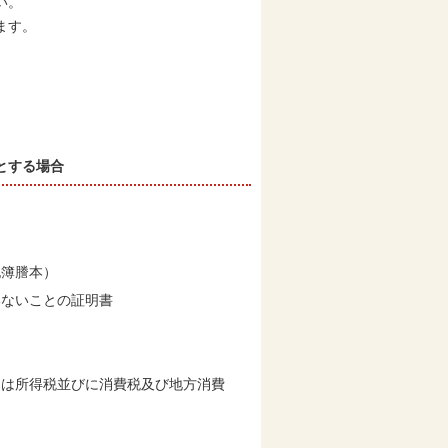
い。
ます。
とする場合
記簿謄本）
いないことの証明書
ては所得税並びに消費税及び地方消費