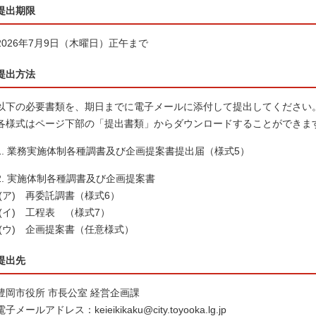
提出期限
2026年7月9日（木曜日）正午まで
提出方法
以下の必要書類を、期日までに電子メールに添付して提出してください
各様式はページ下部の「提出書類」からダウンロードすることができま
1. 業務実施体制各種調書及び企画提案書提出届（様式5）
2. 実施体制各種調書及び企画提案書
(ア) 再委託調書（様式6）
(イ) 工程表 （様式7）
(ウ) 企画提案書（任意様式）
提出先
豊岡市役所 市長公室 経営企画課
電子メールアドレス：keieikikaku@city.toyooka.lg.jp