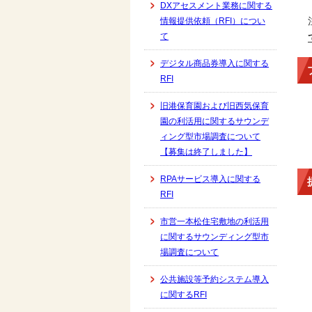
DXアセスメント業務に関する
情報提供依頼（RFI）につい
て
デジタル商品券導入に関する
RFI
旧港保育園および旧西気保育
園の利活用に関するサウンデ
ィング型市場調査について
【募集は終了しました】
RPAサービス導入に関する
RFI
市営一本松住宅敷地の利活用
に関するサウンディング型市
場調査について
公共施設等予約システム導入
に関するRFI