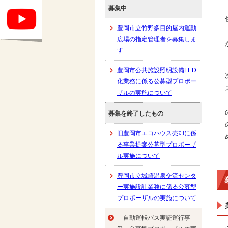
募集中
豊岡市立竹野多目的屋内運動
広場の指定管理者を募集しま
す
豊岡市公共施設照明設備LED
化業務に係る公募型プロポー
ザルの実施について
募集を終了したもの
旧豊岡市エコハウス売却に係
る事業提案公募型プロポーザ
ル実施について
豊岡市立城崎温泉交流センタ
ー実施設計業務に係る公募型
プロポーザルの実施について
「自動運転バス実証運行事