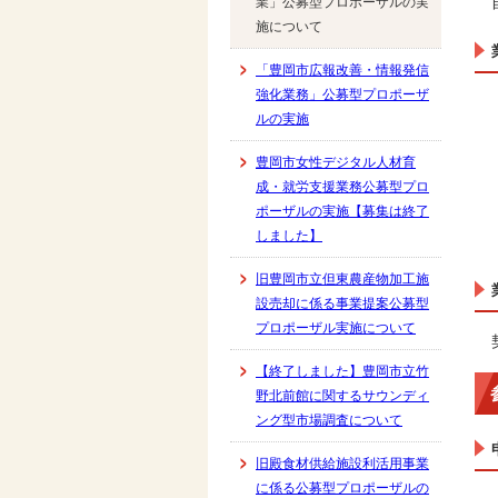
業」公募型プロポーザルの実
施について
「豊岡市広報改善・情報発信
強化業務」公募型プロポーザ
ルの実施
豊岡市女性デジタル人材育
成・就労支援業務公募型プロ
ポーザルの実施【募集は終了
しました】
旧豊岡市立但東農産物加工施
設売却に係る事業提案公募型
プロポーザル実施について
【終了しました】豊岡市立竹
野北前館に関するサウンディ
ング型市場調査について
旧殿食材供給施設利活用事業
に係る公募型プロポーザルの