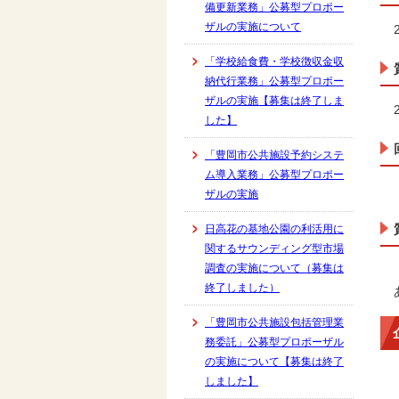
備更新業務」公募型プロポー
ザルの実施について
「学校給食費・学校徴収金収
納代行業務」公募型プロポー
ザルの実施【募集は終了しま
した】
「豊岡市公共施設予約システ
ム導入業務」公募型プロポー
ザルの実施
日高花の基地公園の利活用に
関するサウンディング型市場
調査の実施について（募集は
終了しました）
「豊岡市公共施設包括管理業
務委託」公募型プロポーザル
の実施について【募集は終了
しました】