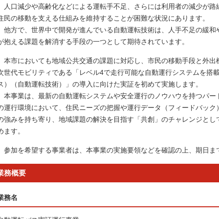
人口減少や高齢化などによる運転手不足、さらには利用者の減少が路
住民の移動を支える仕組みを維持することが困難な状況にあります。
他方で、世界中で開発が進んでいる自動運転技術は、人手不足の緩和
が抱える課題を解消する手段の一つとして期待されています。
本市においても地域公共交通の課題に対応し、市民の移動手段と外出
次世代モビリティである「レベル4で走行可能な自動運行システムを搭
ス）（自動運転技術）」の導入に向けた実証を初めて実施します。
本事業は、最新の自動運転システムや安全運行のノウハウを持つパー
の運行環境において、住民ニーズの把握や運行データ（フィードバック
の強みを持ち寄り、地域課題の解決を目指す「共創」のチャレンジとし
めます。
参加を希望する事業者は、本事業の実施要領などを確認の上、期日ま
業務概要
業務名