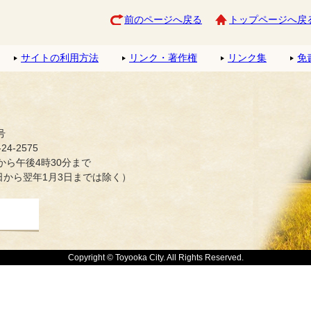
前のページへ戻る
トップページへ戻
サイトの利用方法
リンク・著作権
リンク集
免
号
4-2575
ら午後4時30分まで
日から翌年1月3日までは除く）
Copyright © Toyooka City. All Rights Reserved.