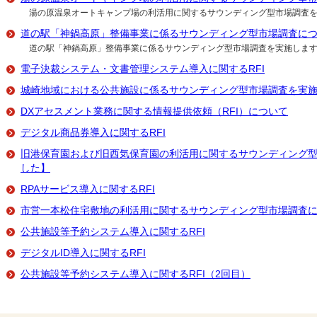
湯の原温泉オートキャンプ場の利活用に関するサウンディング型市場調査を
道の駅「神鍋高原」整備事業に係るサウンディング型市場調査に
道の駅「神鍋高原」整備事業に係るサウンディング型市場調査を実施しま
電子決裁システム・文書管理システム導入に関するRFI
城崎地域における公共施設に係るサウンディング型市場調査を実
DXアセスメント業務に関する情報提供依頼（RFI）について
デジタル商品券導入に関するRFI
旧港保育園および旧西気保育園の利活用に関するサウンディング
した】
RPAサービス導入に関するRFI
市営一本松住宅敷地の利活用に関するサウンディング型市場調査
公共施設等予約システム導入に関するRFI
デジタルID導入に関するRFI
公共施設等予約システム導入に関するRFI（2回目）