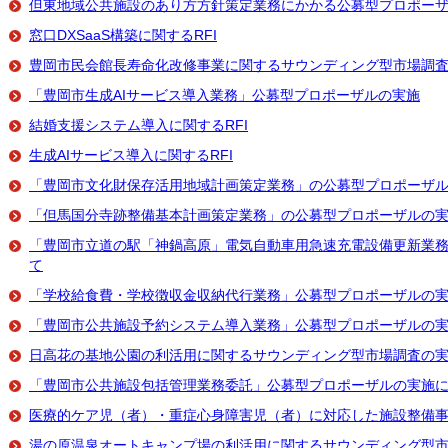
但東地域公共施設のあり方方針策定業務にかかる公募型プロポー
窓口DXSaaS構築に関するRFI
豊岡市民会館長寿命化改修事業に関するサウンディング型市場調
「豊岡市生成AIサービス導入業務」公募型プロポーザルの実施
結婚支援システム導入に関するRFI
生成AIサービス導入に関するRFI
「豊岡市文化財保存活用地域計画策定業務」の公募型プロポーザ
「但馬国分寺跡整備基本計画策定業務」の公募型プロポーザルの
「豊岡市立道の駅「神鍋高原」電気自動車用急速充電設備更新業
て
「学校給食費・学校徴収金収納代行業務」公募型プロポーザルの
「豊岡市公共施設予約システム導入業務」公募型プロポーザルの
日高花の基地公園の利活用に関するサウンディング型市場調査の
「豊岡市公共施設包括管理業務委託」公募型プロポーザルの実施
医療的ケア児（者）・重症心身障害児（者）に対応した施設整備
湯の原温泉オートキャンプ場の利活用に関するサウンディング型