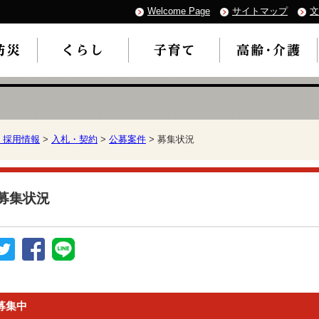
Welcome Page
サイトマップ
文
・採用情報
>
入札・契約
>
公募案件
> 募集状況
募集状況
募集中