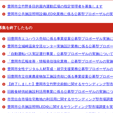
豊岡市立竹野多目的屋内運動広場の指定管理者を募集します
豊岡市公共施設照明設備LED化業務に係る公募型プロポーザルの
募集を終了したもの
旧豊岡市エコハウス売却に係る事業提案公募型プロポーザル実施
豊岡市立城崎温泉交流センター実施設計業務に係る公募型プロポ
「自動運転バス実証運行事業」公募型プロポーザルの実施につい
「豊岡市広報改善・情報発信強化業務」公募型プロポーザルの実
豊岡市女性デジタル人材育成・就労支援業務公募型プロポーザル
旧豊岡市立但東農産物加工施設売却に係る事業提案公募型プロポ
【終了しました】豊岡市立竹野北前館に関するサウンディング型
旧殿食材供給施設利活用事業に係る公募型プロポーザルの実施に
市営出合市場住宅敷地の利活用に関するサウンディング型市場調
豊岡市公共施設照明LED化に関するサウンディング型市場調査を