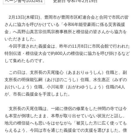
ページ番号1032451
更新日 令和7年2月19日
2月13日(木曜日)、豊岡市が豊岡市区町連合会と合同で市民の皆
さんに協力を呼びかけている「令和6年能登豪雨に係る災害義援
金」へ高野山真言宗但馬宗務事務所と檀信徒の皆さんから協力を
いただきました。
今回手渡された義援金は、昨年の11月8日に市民会館で行われた
特別伝道・檀信徒大会で約800人の檀信徒に協力を呼び掛けるなど
して集めたものです。
この日は、支所長の天尾隆心（あまおりゅうしん）住職と、副
支所長の明保能弘嗣（あけぼのこうし）住職、水生惠正（みずの
おけいしょう）住職、小川祐章（おがわゆうしょう）住職の4人
が、市長に義援金を手渡しました。
支所長の天尾住職は、一緒に僧侶の修業をした仲間の寺では今
も本堂が倒壊したまま、本尊が取り出せていない状況だと話し、
地元の檀信徒へも思いをはせながら「被災した方に広く使っても
らえるよう、今回は市を通じた義援金での支援を選びました。僧