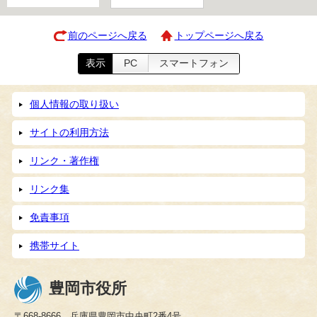
前のページへ戻る
トップページへ戻る
表示
PC
スマートフォン
個人情報の取り扱い
サイトの利用方法
リンク・著作権
リンク集
免責事項
携帯サイト
豊岡市役所
〒668-8666 兵庫県豊岡市中央町2番4号