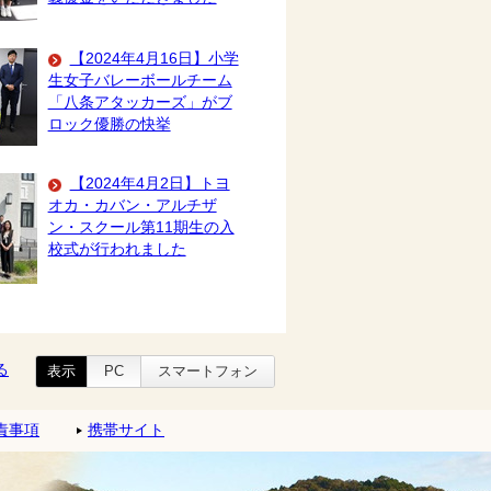
【2024年4月16日】小学
生女子バレーボールチーム
「八条アタッカーズ」がブ
ロック優勝の快挙
【2024年4月2日】トヨ
オカ・カバン・アルチザ
ン・スクール第11期生の入
校式が行われました
る
表示
PC
スマートフォン
責事項
携帯サイト