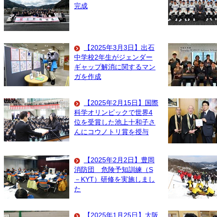
完成
【2025年3月3日】出石
中学校2年生がジェンダー
ギャップ解消に関するマン
ガを作成
【2025年2月15日】国際
科学オリンピックで世界4
位を受賞した池上十和子さ
んにコウノトリ賞を授与
【2025年2月2日】豊岡
消防団 危険予知訓練（S
－KYT）研修を実施しまし
た
【2025年1月25日】大阪