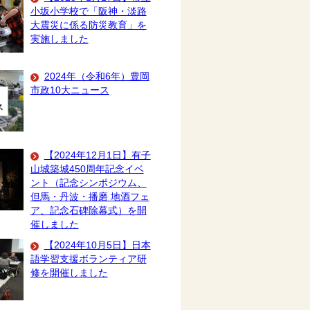
小坂小学校で「阪神・淡路
大震災に係る防災教育」を
実施しました
2024年（令和6年）豊岡
市政10大ニュース
【2024年12月1日】有子
山城築城450周年記念イベ
ント（記念シンポジウム、
但馬・丹波・播磨 地酒フェ
ア、記念石碑除幕式）を開
催しました
【2024年10月5日】日本
語学習支援ボランティア研
修を開催しました