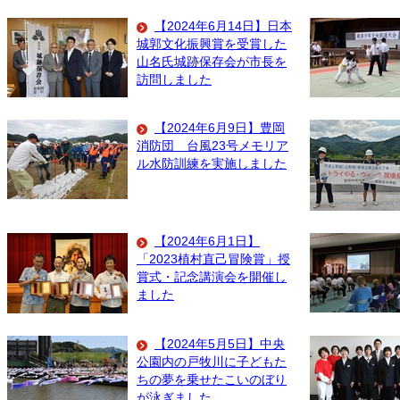
【2024年6月14日】日本
城郭文化振興賞を受賞した
山名氏城跡保存会が市長を
訪問しました
【2024年6月9日】豊岡
消防団 台風23号メモリア
ル水防訓練を実施しました
【2024年6月1日】
「2023植村直己冒険賞」授
賞式・記念講演会を開催し
ました
【2024年5月5日】中央
公園内の戸牧川に子どもた
ちの夢を乗せたこいのぼり
が泳ぎました