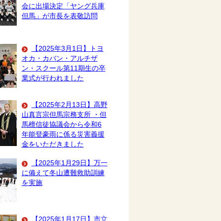
会に出場決定「ヤング兵庫
但馬」が市長を表敬訪問
【2025年3月1日】トヨ
オカ・カバン・アルチザ
ン・スクール第11期生の卒
業式が行われました
【2025年2月13日】高野
山真言宗但馬宗務支所 ・但
馬檀信徒協議会から令和6
年能登豪雨に係る災害義援
金をいただきました
【2025年1月29日】万一
に備えて冬山遭難救助訓練
を実施
【2025年1月17日】市立