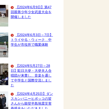
【2024年6月9日】第47
回親善少年少女武道大会を
開催しました
【2024年6月3日～7日】
トライやる・ウィーク 中
学生が市役所で職業体験
【2024年5月27日～28
日】駐日大使・大使夫人合
唱団が来豊し、音楽を通し
て中学生と国際交流しまし
た
【2024年4月25日】ダン
スカンパニーヒボッコの皆
さんから能登半島地震災害
義援金をいただきました