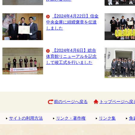
【2024年4月22日】信金
中央金庫に紺綬褒章を伝達
しました
【2024年4月6日】総合
体育館リニューアルを記念
して竣工式を行いました
前のページへ戻る
トップページへ戻
サイトの利用方法
リンク・著作権
リンク集
免