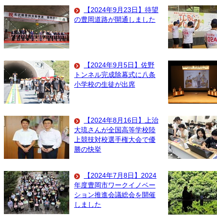
【2024年9月23日】待望
の豊岡道路が開通しました
【2024年9月5日】佐野
トンネル完成除幕式に八条
小学校の生徒が出席
【2024年8月16日】上治
大琉さんが全国高等学校陸
上競技対校選手権大会で優
勝の快挙
【2024年7月8日】2024
年度豊岡市ワークイノベー
ション推進会議総会を開催
しました