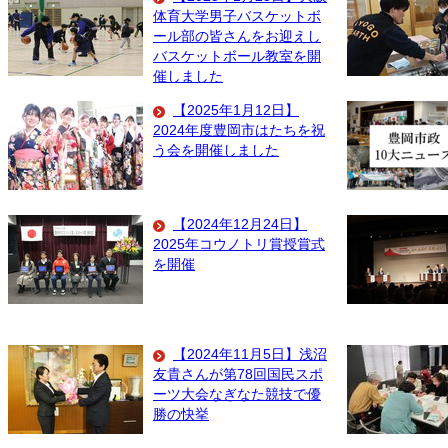
体育大学男子バスケットボ
ール部の皆さんをお迎えし
バスケットボール教室を開
催しました
【2025年1月12日】
2024年度豊岡市はたちを祝
う会を開催しました
【2024年12月24日】
2025年コウノトリ賞授賞式
を開催
【2024年11月5日】浅沼
友貴さんが第78回国民スポ
ーツ大会なぎなた競技で優
勝の快挙