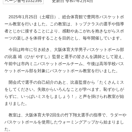
ページ番号1032395
更新日 令和7年2月4日
2025年1月25日（土曜日）、総合体育館で豊岡市バスケットボ
ール教室を行いました。この教室は、トップクラスの選手や指導
者とじかに接することにより、感動やあこがれを抱きながらスポ
ーツの楽しさを体得することを目的とし、毎年開催しています。
今回は昨年に引き続き、大阪体育大学男子バスケットボール部
の比嘉 靖（ひが やすし）監督と選手の皆さんを講師として迎え、
午前中は市内ミニバスケットボールチーム、午後は高等学校バス
ケットボール部を対象にバスケットボール教室を行いました。
開会式で選手の自己紹介のあと、比嘉監督から「たくさんミス
をしてください。失敗からいろんなことが学べます。恥ずかしが
らずに、いっぱいミスをしましょう！」と声を掛けられ教室が始
まりました。
教室は、大阪体育大学2回生の竹下翔太選手の指導で、ラダーや
バスケットボールを使用したウォーミングアップから始まりまし
た。