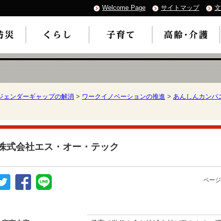
Welcome Page
サイトマップ
文
ジェンダーギャップの解消
>
ワークイノベーションの推進
>
あんしんカンパ
株式会社エス・オー・テック
ページ