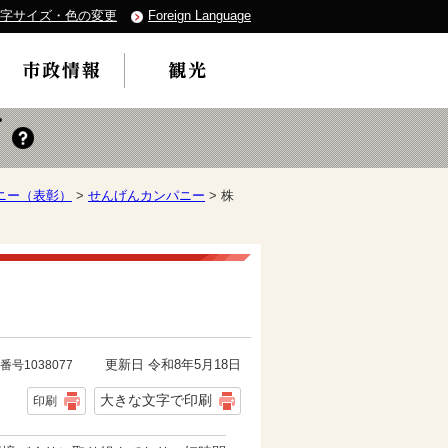
字サイズ・色の変更
Foreign Language
ニー（表彰）
>
せんげんカンパニー
> 株
更新日 令和8年5月18日
番号1038077
大きな文字で印刷
印刷