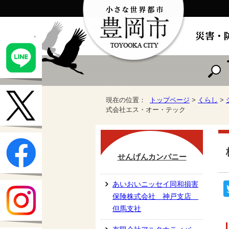
現在の位置：
トップページ
>
くらし
>
式会社エス・オー・テック
せんげんカンパニー
あいおいニッセイ同和損害
保険株式会社 神戸支店
但馬支社