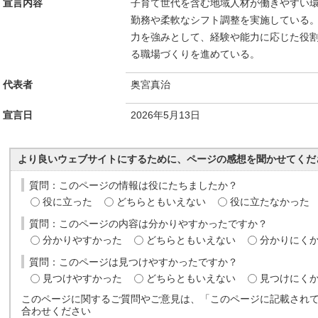
宣言内容
子育て世代を含む地域人材が働きやすい
勤務や柔軟なシフト調整を実施している
力を強みとして、経験や能力に応じた役
る職場づくりを進めている。
代表者
奥宮真治
宣言日
2026年5月13日
より良いウェブサイトにするために、ページの感想を聞かせてくだ
質問：このページの情報は役にたちましたか？
役に立った
どちらともいえない
役に立たなかった
質問：このページの内容は分かりやすかったですか？
分かりやすかった
どちらともいえない
分かりにく
質問：このページは見つけやすかったですか？
見つけやすかった
どちらともいえない
見つけにく
このページに関するご質問やご意見は、「このページに記載され
合わせください