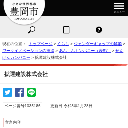
メニュー
現在の位置：
トップページ
>
くらし
>
ジェンダーギャップの解消
>
ワークイノベーションの推進
>
あんしんカンパニー（表彰）
>
せん
げんカンパニー
> 拡運建設株式会社
拡運建設株式会社
ページ番号1035186
更新日 令和8年1月28日
宣言内容