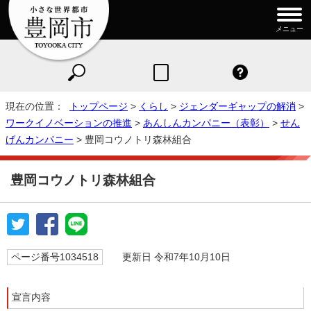
メニュー
現在の位置：
トップページ
>
くらし
>
ジェンダーギャップの解消
>
ワークイノベーションの推進
>
あんしんカンパニー（表彰）
>
せん
げんカンパニー
> 豊岡コウノトリ森林組合
豊岡コウノトリ森林組合
ページ番号1034518
更新日 令和7年10月10日
宣言内容