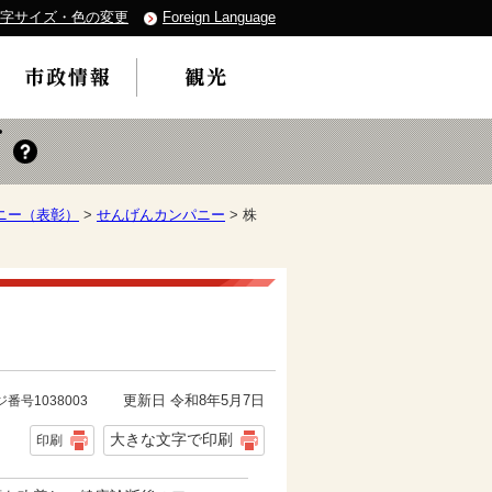
字サイズ・色の変更
Foreign Language
ニー（表彰）
>
せんげんカンパニー
> 株
更新日 令和8年5月7日
番号1038003
大きな文字で印刷
印刷