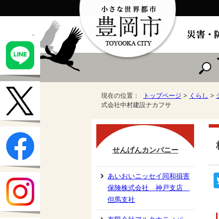
現在の位置：
トップページ
>
くらし
>
式会社中村建設ナカフサ
せんげんカンパニー
あいおいニッセイ同和損害
保険株式会社 神戸支店
但馬支社