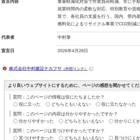
宣言内容
重量軽減化対策で作業負荷軽減、常に手
就業時間内の柔軟な対応、特別教育や資
算で、各社員の支援を行う。国内、県内
燃料化によるリサイクル事業でCO2削減
代表者
中村肇
宣言日
2026年4月28日
株式会社中村建設ナカフサ
（外部リンク）
より良いウェブサイトにするために、ページの感想を聞かせてくだ
質問：このページの情報は役にたちましたか？
役に立った
どちらともいえない
役に立たなかった
質問：このページの内容は分かりやすかったですか？
分かりやすかった
どちらともいえない
分かりにく
質問：このページは見つけやすかったですか？
見つけやすかった
どちらともいえない
見つけにく