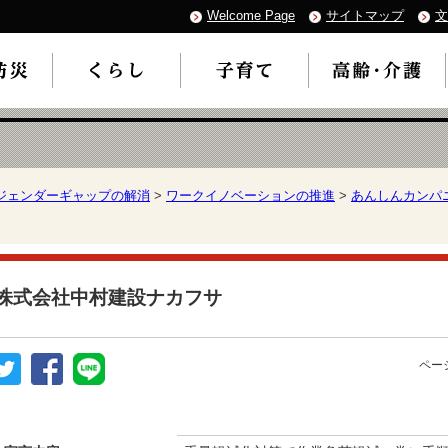
Welcome Page
サイトマップ
文
ジェンダーギャップの解消
>
ワークイノベーションの推進
>
あんしんカンパ
株式会社中村建設ナカフサ
ページ