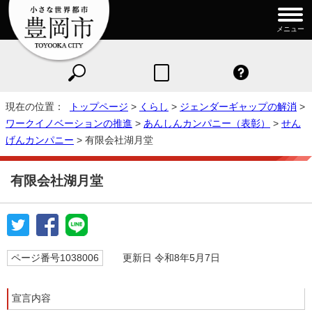
メニュー
現在の位置：
トップページ
>
くらし
>
ジェンダーギャップの解消
>
ワークイノベーションの推進
>
あんしんカンパニー（表彰）
>
せん
げんカンパニー
> 有限会社湖月堂
有限会社湖月堂
ページ番号1038006
更新日 令和8年5月7日
宣言内容