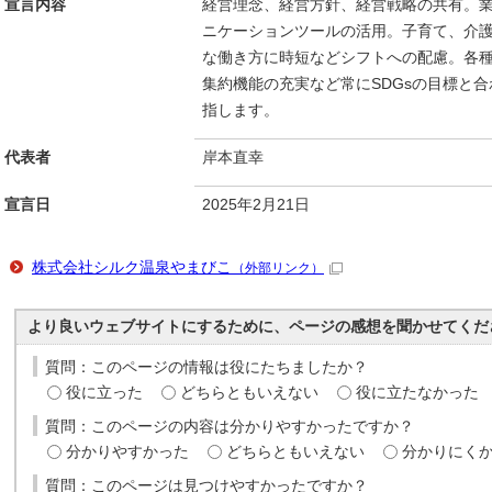
宣言内容
経営理念、経営方針、経営戦略の共有。
ニケーションツールの活用。子育て、介
な働き方に時短などシフトへの配慮。各
集約機能の充実など常にSDGsの目標と
指します。
代表者
岸本直幸
宣言日
2025年2月21日
株式会社シルク温泉やまびこ
（外部リンク）
より良いウェブサイトにするために、ページの感想を聞かせてくだ
質問：このページの情報は役にたちましたか？
役に立った
どちらともいえない
役に立たなかった
質問：このページの内容は分かりやすかったですか？
分かりやすかった
どちらともいえない
分かりにく
質問：このページは見つけやすかったですか？