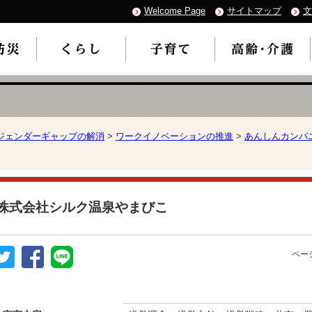
Welcome Page
サイトマップ
文
ジェンダーギャップの解消
>
ワークイノベーションの推進
>
あんしんカンパ
株式会社シルク温泉やまびこ
ページ