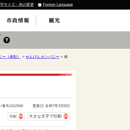
字サイズ・色の変更
Foreign Language
ニー（表彰）
>
せんげんカンパニー
> 株
更新日 令和7年3月6日
番号1032580
大きな文字で印刷
印刷