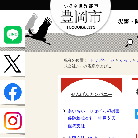
現在の位置：
トップページ
>
くらし
>
式会社シルク温泉やまびこ
せんげんカンパニー
あいおいニッセイ同和損害
保険株式会社 神戸支店
但馬支社