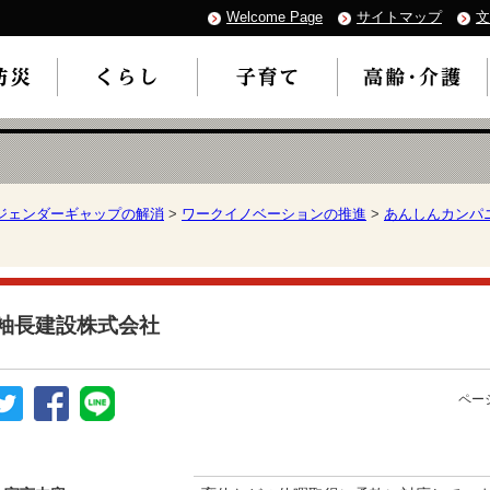
Welcome Page
サイトマップ
文
ジェンダーギャップの解消
>
ワークイノベーションの推進
>
あんしんカンパ
袖長建設株式会社
ページ