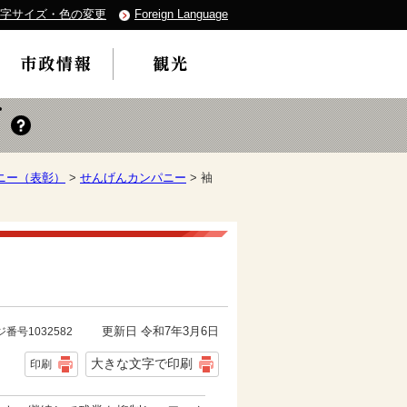
字サイズ・色の変更
Foreign Language
ニー（表彰）
>
せんげんカンパニー
> 袖
更新日 令和7年3月6日
番号1032582
大きな文字で印刷
印刷