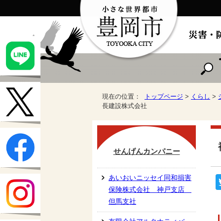
現在の位置：
トップページ
>
くらし
>
長建設株式会社
せんげんカンパニー
あいおいニッセイ同和損害
保険株式会社 神戸支店
但馬支社