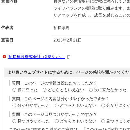
宣言内容
育休などの休暇取得に柔軟に対応してい
ライフバランスの実現に取り組みます。
リアマップを作成し、成長を感じること
代表者
袖長孝則
宣言日
2025年2月21日
袖長建設株式会社
（外部リンク）
より良いウェブサイトにするために、ページの感想を聞かせてくだ
質問：このページの情報は役にたちましたか？
役に立った
どちらともいえない
役に立たなかった
質問：このページの内容は分かりやすかったですか？
分かりやすかった
どちらともいえない
分かりにく
質問：このページは見つけやすかったですか？
見つけやすかった
どちらともいえない
見つけにく
このページに関するご質問やご意見は、「このページに記載され