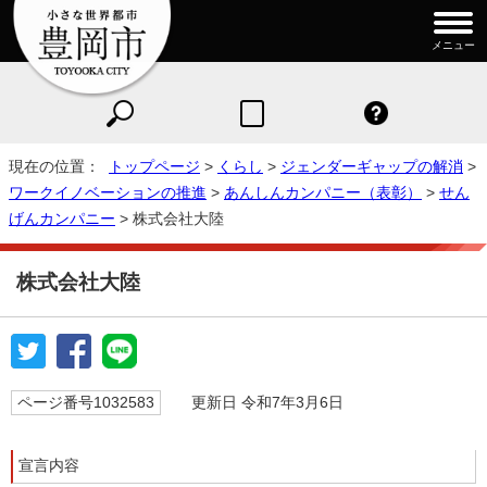
メニュー
現在の位置：
トップページ
>
くらし
>
ジェンダーギャップの解消
>
ワークイノベーションの推進
>
あんしんカンパニー（表彰）
>
せん
げんカンパニー
> 株式会社大陸
株式会社大陸
ページ番号1032583
更新日 令和7年3月6日
宣言内容