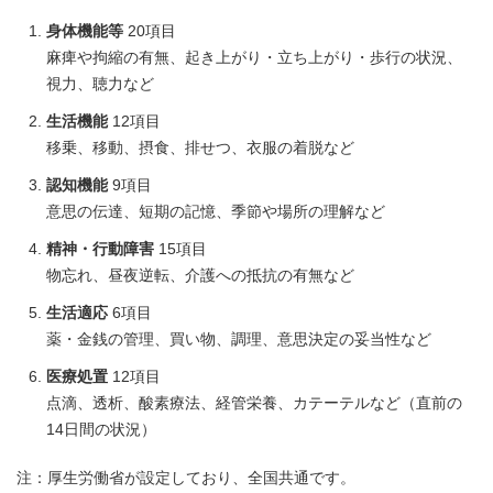
身体機能等
20項目
麻痺や拘縮の有無、起き上がり・立ち上がり・歩行の状況、
視力、聴力など
生活機能
12項目
移乗、移動、摂食、排せつ、衣服の着脱など
認知機能
9項目
意思の伝達、短期の記憶、季節や場所の理解など
精神・行動障害
15項目
物忘れ、昼夜逆転、介護への抵抗の有無など
生活適応
6項目
薬・金銭の管理、買い物、調理、意思決定の妥当性など
医療処置
12項目
点滴、透析、酸素療法、経管栄養、カテーテルなど（直前の
14日間の状況）
注：厚生労働省が設定しており、全国共通です。