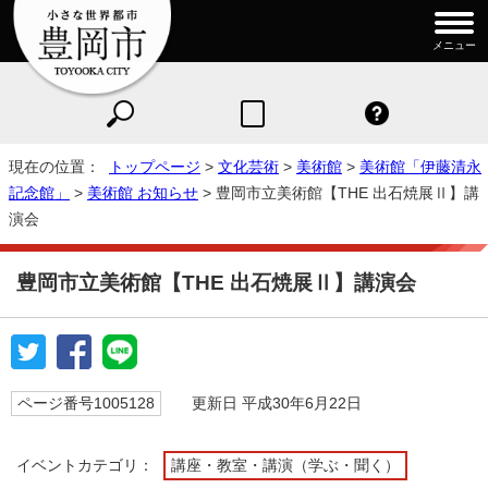
メニュー
現在の位置：
トップページ
>
文化芸術
>
美術館
>
美術館「伊藤清永
記念館」
>
美術館 お知らせ
> 豊岡市立美術館【THE 出石焼展Ⅱ】講
演会
豊岡市立美術館【THE 出石焼展Ⅱ】講演会
ページ番号1005128
更新日 平成30年6月22日
イベントカテゴリ：
講座・教室・講演（学ぶ・聞く）