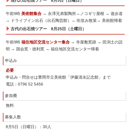
現代の出石焼ツアー
8月5日（日曜日）
午前9時
美術館集合
→ 永澤兄弟製陶所→ノコギリ屋根 → 遊歩道
→ ドライブイン出石（出石陶芸館）→ 街並み散策→ 美術館帰着
古代の出石焼ツアー 8月25日（土曜日）
午前9時
福住地区交流センター集合
→ 寺屋敷窯跡 → 田渕土の説
明 → 国会窯・徳利窯 → 福住地区交流センター帰着
申込み
必要
申込み・問合せは豊岡市立美術館「伊藤清永記念館」まで
電話：0796 52 5456
参加費
無料
募集人数
8月5日（日曜日）：30人