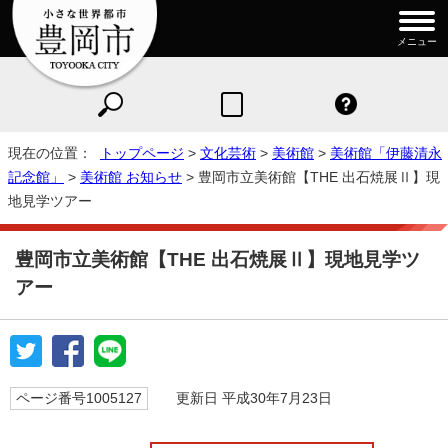
メニュー
現在の位置：
トップページ
>
文化芸術
>
美術館
>
美術館「伊藤清永
記念館」
>
美術館 お知らせ
> 豊岡市立美術館【THE 出石焼展Ⅱ】現
地見学ツアー
豊岡市立美術館【THE 出石焼展Ⅱ】現地見学ツ
アー
ページ番号1005127
更新日 平成30年7月23日