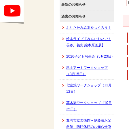
最新のお知らせ
過去のお知らせ
おりたたみ絵本をつくろう！
絵本ライブ【みんなおいで！
長谷川義史 絵本原画展】
2026子ども写生会（5月23日)
粘土アートワークショップ
（3月15日）
七宝焼ワークショップ（12月
12日）
草木染ワークショップ（10月
25日）
豊岡市立美術館－伊藤清永記
念館－臨時休館のお知らせ(9