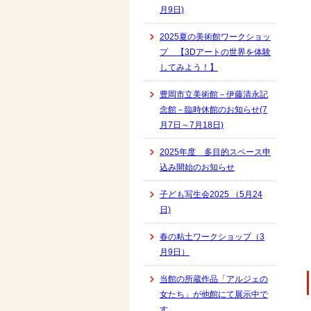
月9日)
2025夏の美術館ワークショッ
プ 【3Dアートの世界を体験
してみよう！】
豊岡市立美術館－伊藤清永記
念館－臨時休館のお知らせ(7
月7日～7月18日)
2025年度 多目的スペース申
込み開始のお知らせ
子ども写生会2025 （5月24
日)
春の粘土ワークショップ（3
月9日）
当館の所蔵作品「アルジェの
女たち」が他館にて展示中で
す