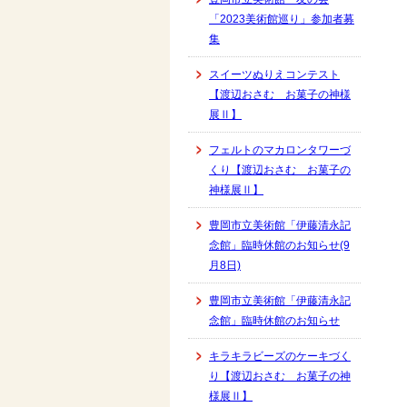
「2023美術館巡り」参加者募
集
スイーツぬりえコンテスト
【渡辺おさむ お菓子の神様
展Ⅱ】
フェルトのマカロンタワーづ
くり【渡辺おさむ お菓子の
神様展Ⅱ】
豊岡市立美術館「伊藤清永記
念館」臨時休館のお知らせ(9
月8日)
豊岡市立美術館「伊藤清永記
念館」臨時休館のお知らせ
キラキラビーズのケーキづく
り【渡辺おさむ お菓子の神
様展Ⅱ】