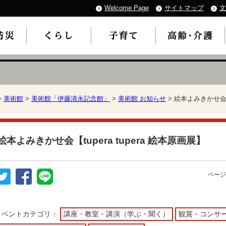
Welcome Page
サイトマップ
文
>
美術館
>
美術館「伊藤清永記念館」
>
美術館 お知らせ
> 絵本よみきかせ会【t
絵本よみきかせ会【tupera tupera 絵本原画展】
ページ
イベントカテゴリ：
講座・教室・講演（学ぶ・聞く）
観賞・コンサ