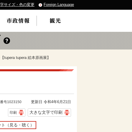
字サイズ・色の変更
Foreign Language
upera tupera 絵本原画展】
更新日 令和4年6月21日
番号1023150
大きな文字で印刷
印刷
ート（見る・聴く）