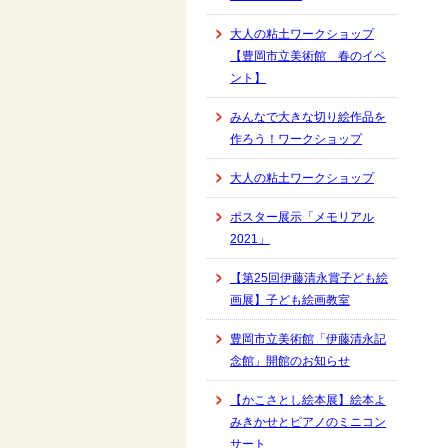
大人の粘土ワークショップ
【豊岡市立美術館 春のイベ
ント】
みんなで大きな切り絵作品を
作ろう！ワークショップ
大人の粘土ワークショップ
ポスター展示「メモリアル
2021」
【第25回伊藤清永賞子ども絵
画展】子ども絵画教室
豊岡市立美術館「伊藤清永記
念館」開館のお知らせ
【かこさとし絵本展】絵本よ
みきかせとピアノのミニコン
サート