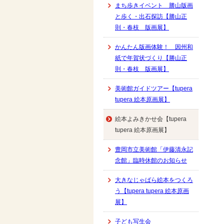
まち歩きイベント 勝山版画
と歩く・出石探訪【勝山正
則・春枝 版画展】
かんたん版画体験！ 因州和
紙で年賀状づくり【勝山正
則・春枝 版画展】
美術館ガイドツアー【tupera
tupera 絵本原画展】
絵本よみきかせ会【tupera
tupera 絵本原画展】
豊岡市立美術館「伊藤清永記
念館」臨時休館のお知らせ
大きなじゃばら絵本をつくろ
う【tupera tupera 絵本原画
展】
子ども写生会