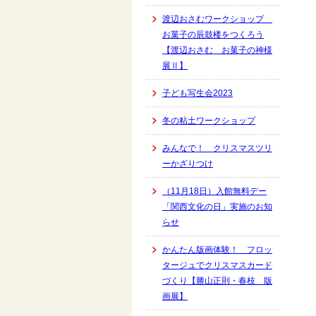
渡辺おさむワークショップ
お菓子の辰鼓楼をつくろう
【渡辺おさむ お菓子の神様
展Ⅱ】
子ども写生会2023
冬の粘土ワークショップ
みんなで！ クリスマスツリ
ーかざりつけ
（11月18日）入館無料デー
「関西文化の日」実施のお知
らせ
かんたん版画体験！ フロッ
タージュでクリスマスカード
づくり【勝山正則・春枝 版
画展】