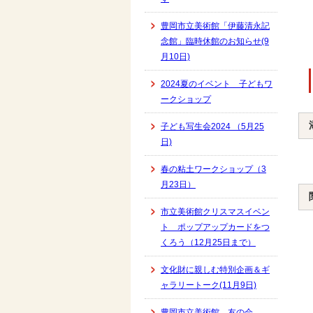
豊岡市立美術館「伊藤清永記
念館」臨時休館のお知らせ(9
月10日)
2024夏のイベント 子どもワ
ークショップ
子ども写生会2024 （5月25
日)
春の粘土ワークショップ（3
月23日）
市立美術館クリスマスイベン
ト ポップアップカードをつ
くろう（12月25日まで）
文化財に親しむ特別企画＆ギ
ャラリートーク(11月9日)
豊岡市立美術館 友の会