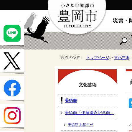
現在の位置：
トップページ
>
文化芸術
文化芸術
美術館
美術館「伊藤清永記念館」
美術館 お知らせ