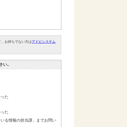
です。お持ちでない方は
アドビシステム
。
さい。
かった
かった
ている情報の担当課」までお問い