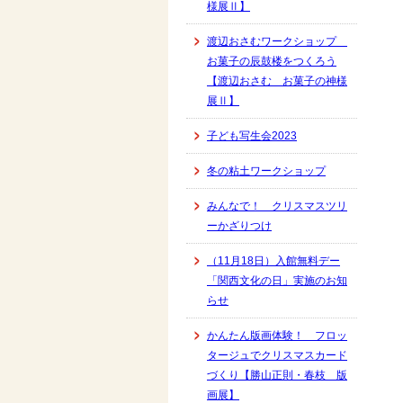
様展Ⅱ】
渡辺おさむワークショップ
お菓子の辰鼓楼をつくろう
【渡辺おさむ お菓子の神様
展Ⅱ】
子ども写生会2023
冬の粘土ワークショップ
みんなで！ クリスマスツリ
ーかざりつけ
（11月18日）入館無料デー
「関西文化の日」実施のお知
らせ
かんたん版画体験！ フロッ
タージュでクリスマスカード
づくり【勝山正則・春枝 版
画展】