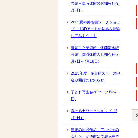
念館－臨時休館のお知らせ(9
月9日)
2025夏の美術館ワークショッ
プ 【3Dアートの世界を体験
してみよう！】
豊岡市立美術館－伊藤清永記
念館－臨時休館のお知らせ(7
月7日～7月18日)
2025年度 多目的スペース申
込み開始のお知らせ
子ども写生会2025 （5月24
日)
春の粘土ワークショップ（3
月9日）
当館の所蔵作品「アルジェの
女たち」が他館にて展示中で