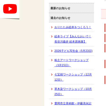
最新のお知らせ
過去のお知らせ
おりたたみ絵本をつくろう！
絵本ライブ【みんなおいで！
長谷川義史 絵本原画展】
2026子ども写生会（5月23日)
粘土アートワークショップ
（3月15日）
七宝焼ワークショップ（12月
12日）
草木染ワークショップ（10月
25日）
豊岡市立美術館－伊藤清永記