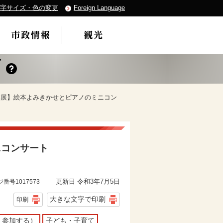
字サイズ・色の変更
Foreign Language
本展】絵本よみきかせとピアノのミニコン
ニコンサート
更新日 令和3年7月5日
番号1017573
大きな文字で印刷
印刷
・参加する）
子ども・子育て