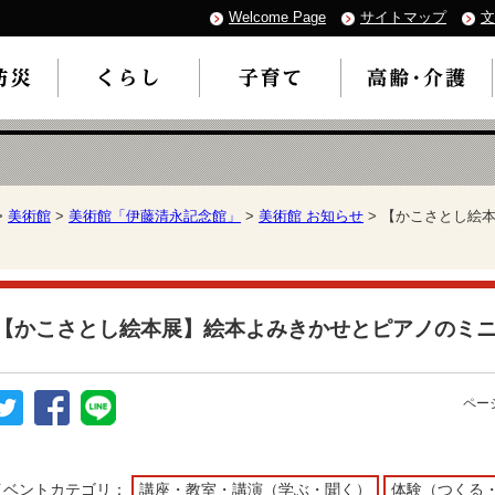
Welcome Page
サイトマップ
文
>
美術館
>
美術館「伊藤清永記念館」
>
美術館 お知らせ
> 【かこさとし絵
【かこさとし絵本展】絵本よみきかせとピアノのミ
ページ
イベントカテゴリ：
講座・教室・講演（学ぶ・聞く）
体験（つくる