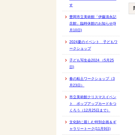
す
豊岡市立美術館「伊藤清永記
念館」臨時休館のお知らせ(9
月10日)
2024夏のイベント 子どもワ
ークショップ
子ども写生会2024 （5月25
日)
春の粘土ワークショップ（3
月23日）
市立美術館クリスマスイベン
ト ポップアップカードをつ
くろう（12月25日まで）
文化財に親しむ特別企画＆ギ
ャラリートーク(11月9日)