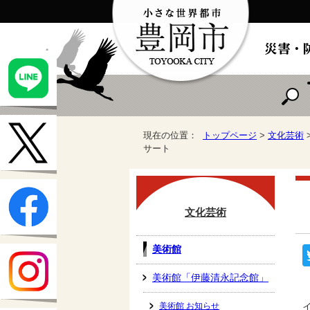
現在の位置：
トップページ
>
文化芸術
サート
文化芸術
美術館
美術館「伊藤清永記念館」
美術館 お知らせ