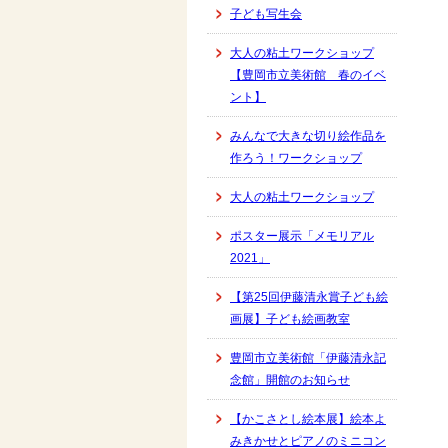
子ども写生会
大人の粘土ワークショップ
【豊岡市立美術館 春のイベ
ント】
みんなで大きな切り絵作品を
作ろう！ワークショップ
大人の粘土ワークショップ
ポスター展示「メモリアル
2021」
【第25回伊藤清永賞子ども絵
画展】子ども絵画教室
豊岡市立美術館「伊藤清永記
念館」開館のお知らせ
【かこさとし絵本展】絵本よ
みきかせとピアノのミニコン