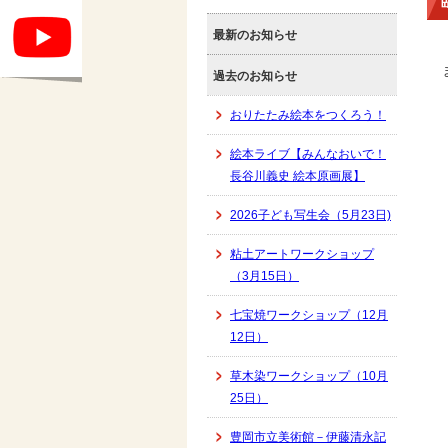
最新のお知らせ
過去のお知らせ
おりたたみ絵本をつくろう！
絵本ライブ【みんなおいで！
長谷川義史 絵本原画展】
2026子ども写生会（5月23日)
粘土アートワークショップ
（3月15日）
七宝焼ワークショップ（12月
12日）
草木染ワークショップ（10月
25日）
豊岡市立美術館－伊藤清永記