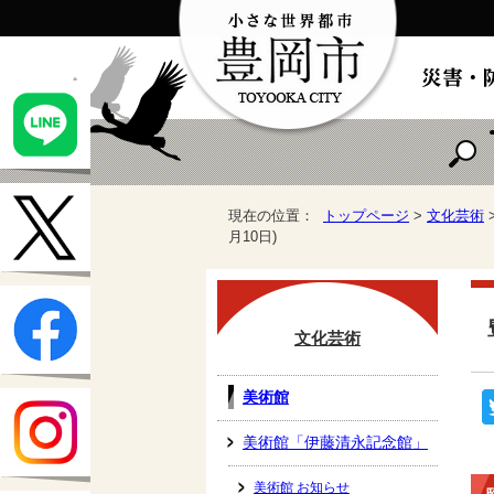
現在の位置：
トップページ
>
文化芸術
月10日)
文化芸術
美術館
美術館「伊藤清永記念館」
美術館 お知らせ