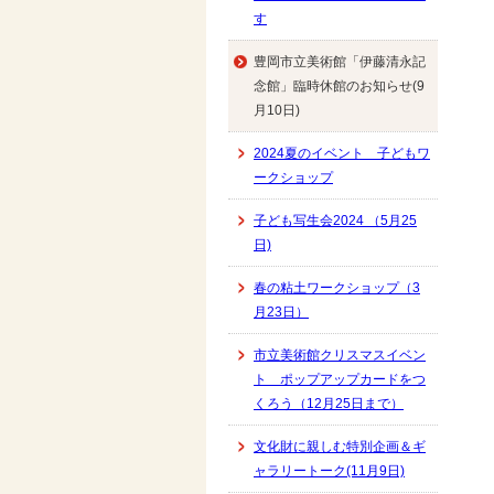
す
豊岡市立美術館「伊藤清永記
念館」臨時休館のお知らせ(9
月10日)
2024夏のイベント 子どもワ
ークショップ
子ども写生会2024 （5月25
日)
春の粘土ワークショップ（3
月23日）
市立美術館クリスマスイベン
ト ポップアップカードをつ
くろう（12月25日まで）
文化財に親しむ特別企画＆ギ
ャラリートーク(11月9日)