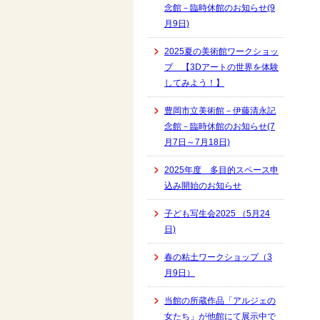
念館－臨時休館のお知らせ(9
月9日)
2025夏の美術館ワークショッ
プ 【3Dアートの世界を体験
してみよう！】
豊岡市立美術館－伊藤清永記
念館－臨時休館のお知らせ(7
月7日～7月18日)
2025年度 多目的スペース申
込み開始のお知らせ
子ども写生会2025 （5月24
日)
春の粘土ワークショップ（3
月9日）
当館の所蔵作品「アルジェの
女たち」が他館にて展示中で