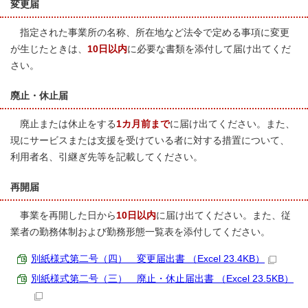
変更届
指定された事業所の名称、所在地など法令で定める事項に変更
が生じたときは、
10日以内
に必要な書類を添付して届け出てくだ
さい。
廃止・休止届
廃止または休止をする
1カ月前まで
に届け出てください。また、
現にサービスまたは支援を受けている者に対する措置について、
利用者名、引継ぎ先等を記載してください。
再開届
事業を再開した日から
10日以内
に届け出てください。また、従
業者の勤務体制および勤務形態一覧表を添付してください。
別紙様式第二号（四） 変更届出書 （Excel 23.4KB）
別紙様式第二号（三） 廃止・休止届出書 （Excel 23.5KB）