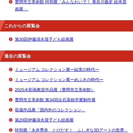
豊岡市立美術館 特別展「みんなおいで！ 長谷川義史 絵本原
画展 」
これからの展覧会
第30回伊藤清永賞子ども絵画展
過去の展覧会
ミュージアム コレクション展ー結実の時代ー
ミュージアム コレクション展ーめぶきの時代ー
2025水彩画教室作品展（豊岡市立美術館）
豊岡市立美術館 第34回出石高校卒業制作展
収蔵作品展「国内外のコレクション」
第29回伊藤清永賞子ども絵画展
特別展「永井秀幸 とびだす！ ふしぎな3Dアートの世界」