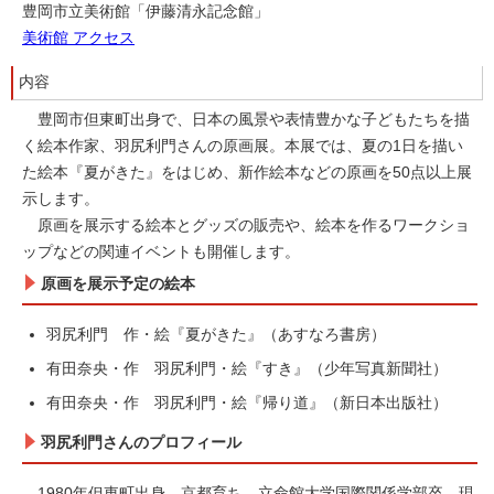
豊岡市立美術館「伊藤清永記念館」
美術館 アクセス
内容
豊岡市但東町出身で、日本の風景や表情豊かな子どもたちを描
く絵本作家、羽尻利門さんの原画展。本展では、夏の1日を描い
た絵本『夏がきた』をはじめ、新作絵本などの原画を50点以上展
示します。
原画を展示する絵本とグッズの販売や、絵本を作るワークショ
ップなどの関連イベントも開催します。
原画を展示予定の絵本
羽尻利門 作・絵『夏がきた』（あすなろ書房）
有田奈央・作 羽尻利門・絵『すき』（少年写真新聞社）
有田奈央・作 羽尻利門・絵『帰り道』（新日本出版社）
羽尻利門さんのプロフィール
1980年但東町出身、京都育ち。立命館大学国際関係学部卒。現