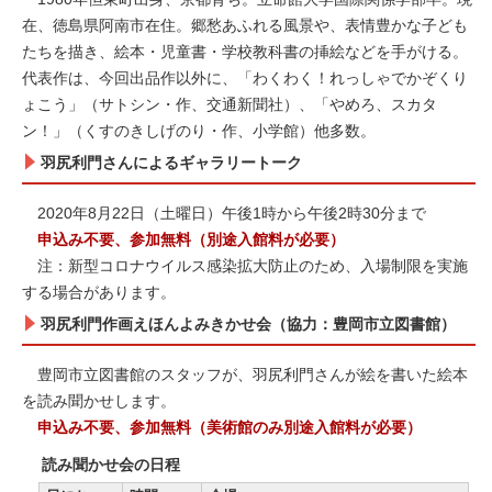
在、徳島県阿南市在住。郷愁あふれる風景や、表情豊かな子ども
たちを描き、絵本・児童書・学校教科書の挿絵などを手がける。
代表作は、今回出品作以外に、「わくわく！れっしゃでかぞくり
ょこう」（サトシン・作、交通新聞社）、「やめろ、スカタ
ン！」（くすのきしげのり・作、小学館）他多数。
羽尻利門さんによるギャラリートーク
2020年8月22日（土曜日）午後1時から午後2時30分まで
申込み不要、参加無料（別途入館料が必要）
注：新型コロナウイルス感染拡大防止のため、入場制限を実施
する場合があります。
羽尻利門作画えほんよみきかせ会（協力：豊岡市立図書館）
豊岡市立図書館のスタッフが、羽尻利門さんが絵を書いた絵本
を読み聞かせします。
申込み不要、参加無料（美術館のみ別途入館料が必要）
読み聞かせ会の日程