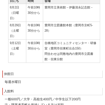
日にち
時間
会場
8月2日
午前10時
豊岡市立美術館－伊藤清永記念館－
（日曜
30分から
日）
8月29日
午前10時
豊岡市立図書館本館（豊岡市京町5-
（土曜
30分から
28）
日）
9月12日
午前10時
合橋地区コミュニティセンター・研修
（土曜
30分から
室（豊岡市但東町出合150）
日）
問合わせは同敷地内の豊岡市立図書
館・但東分館
休館日
毎週水曜日
入館料
一般600円／大学・高校生400円／中学生以下200円
注：障害者手帳を所持している方は半額