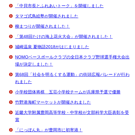
「中貝市長とふれあいトーク」を開催しました
タマゴ式鳥絵塾が開催されました
柳まつりが開催されました！
「第48回たけの海上花火大会」が開催されました！
城崎温泉 夏物語2018がはじまりました
NOMOベースボールクラブの全日本クラブ野球選手権大会出
場が決定しました！
第68回「社会を明るくする運動」の街頭広報パレードが行わ
れました
小学校団体将棋 五荘小学校チームが兵庫県予選で優勝
竹野港海町マーケットが開催されました
近畿大学附属豊岡高等学校・中学校が文部科学大臣表彰を受
賞
「にっぽん丸」が豊岡市に初寄港！