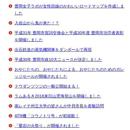
豊岡女子ラボが女性目線のかわいいロードマップを作成しま
した
入佐山から鬼が来た！？
平成31年 豊岡市賀詞交換会と平成30年度 豊岡市功労者表彰
を開催しました
出石鉄道の蒸気機関車をダンボールで再現
平成30年 豊岡市政10大ニュースが決定しました
おやじたちの、おやじたちによる、おやじたちのためのガレ
ッジセールが開催されました
ドウダンツツジの一般公開始まる！
ラムあるき2018来日山雲海登山を開催しました
南レイテ州立大学の皆さんが中貝市長を表敬訪問
ATR機「コウノトリ号」が初就航！
「愛宕の火祭り」が開催されました