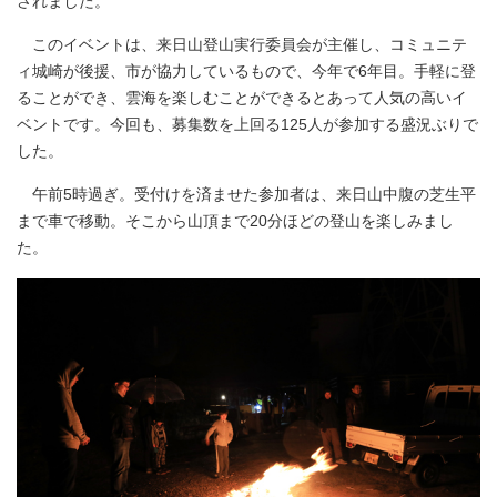
されました。
このイベントは、来日山登山実行委員会が主催し、コミュニテ
ィ城崎が後援、市が協力しているもので、今年で6年目。手軽に登
ることができ、雲海を楽しむことができるとあって人気の高いイ
ベントです。今回も、募集数を上回る125人が参加する盛況ぶりで
した。
午前5時過ぎ。受付けを済ませた参加者は、来日山中腹の芝生平
まで車で移動。そこから山頂まで20分ほどの登山を楽しみまし
た。