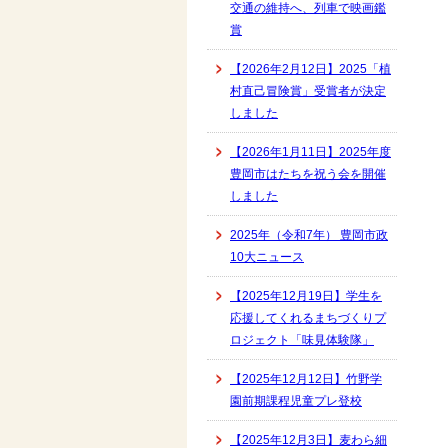
交通の維持へ、列車で映画鑑
賞
【2026年2月12日】2025「植
村直己冒険賞」受賞者が決定
しました
【2026年1月11日】2025年度
豊岡市はたちを祝う会を開催
しました
2025年（令和7年） 豊岡市政
10大ニュース
【2025年12月19日】学生を
応援してくれるまちづくりプ
ロジェクト「味見体験隊」
【2025年12月12日】竹野学
園前期課程児童プレ登校
【2025年12月3日】麦わら細