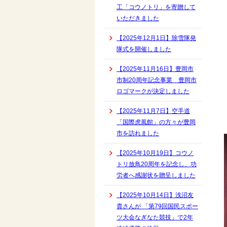
工「コウノトリ」を寄贈して
いただきました
【2025年12月1日】除雪隊発
隊式を開催しました
【2025年11月16日】豊岡市
市制20周年記念事業 豊岡市
ロゴマークが決定しました
【2025年11月7日】空手道
「国際虎風館」の方々が豊岡
市を訪れました
【2025年10月19日】コウノ
トリ放鳥20周年を記念し、功
労者へ感謝状を贈呈しました
【2025年10月14日】浅沼友
貴さんが 「第79回国民スポー
ツ大会なぎなた競技」で2年