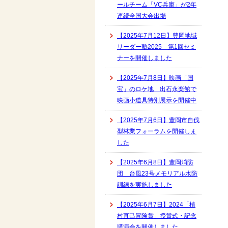
ールチーム「VC兵庫」が2年
連続全国大会出場
【2025年7月12日】豊岡地域
リーダー塾2025 第1回セミ
ナーを開催しました
【2025年7月8日】映画「国
宝」のロケ地 出石永楽館で
映画小道具特別展示を開催中
【2025年7月6日】豊岡市自伐
型林業フォーラムを開催しま
した
【2025年6月8日】豊岡消防
団 台風23号メモリアル水防
訓練を実施しました
【2025年6月7日】2024「植
村直己冒険賞」授賞式・記念
講演会を開催しました