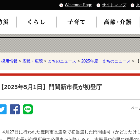
Welcome Page
サイトマップ
文
・採用情報
>
広報・広聴
>
まちのニュース
>
2025年度 まちのニュース
> 
【2025年5月1日】門間新市長が初登庁
ページ
4月27日に行われた豊岡市長選挙で初当選した門間雄司（かどまたけし
た。門間市長が市役所前で公用車から降りると、市職員や市民に拍手で