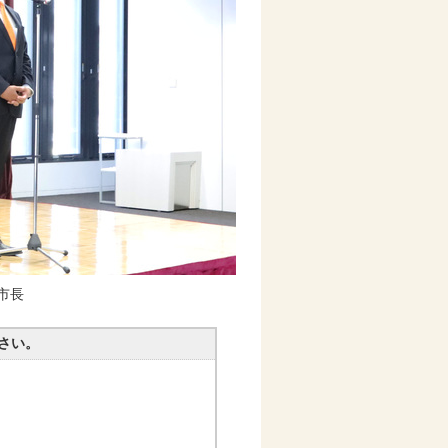
市長
さい。