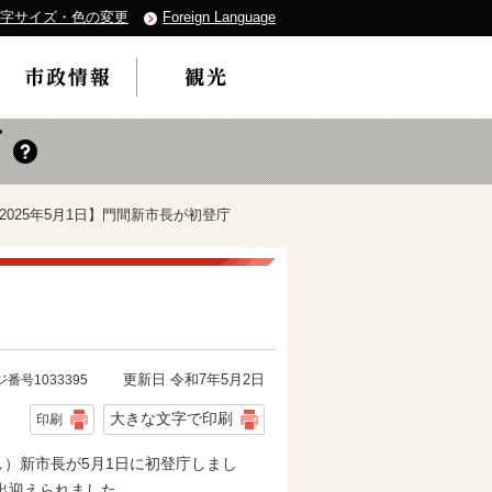
字サイズ・色の変更
Foreign Language
【2025年5月1日】門間新市長が初登庁
更新日 令和7年5月2日
番号1033395
大きな文字で印刷
印刷
）新市長が5月1日に初登庁しまし
出迎えられました。