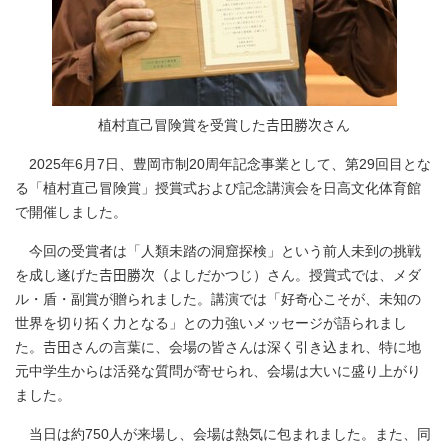
植村直己冒険賞を受賞した𠮷田勝次さん
2025年6月7日、豊岡市制20周年記念事業として、第29回目とな
る「植村直己冒険賞」授賞式および記念講演会を日高文化体育館
で開催しました。
今回の受賞者は「人類未踏の洞窟探検」という前人未到の挑戦
を成し遂げた𠮷田勝次（よしだかつじ）さん。授賞式では、メダ
ル・盾・副賞が贈られました。講演では「好奇心こそが、未知の
世界を切り拓く力となる」との力強いメッセージが語られまし
た。𠮷田さんの言葉に、会場の皆さんは深く引き込まれ、特に地
元中学生からは活発な質問が寄せられ、会場は大いに盛り上がり
ました。
当日は約750人が来場し、会場は熱気に包まれました。また、同