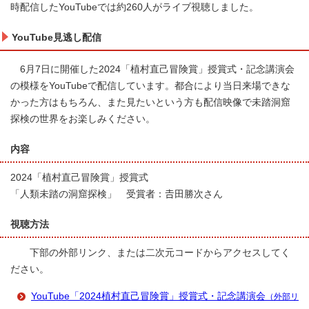
時配信したYouTubeでは約260人がライブ視聴しました。
YouTube見逃し配信
6月7日に開催した2024「植村直己冒険賞」授賞式・記念講演会
の模様をYouTubeで配信しています。都合により当日来場できな
かった方はもちろん、また見たいという方も配信映像で未踏洞窟
探検の世界をお楽しみください。
内容
2024「植村直己冒険賞」授賞式
「人類未踏の洞窟探検」 受賞者：𠮷田勝次さん
視聴方法
下部の外部リンク、または二次元コードからアクセスしてく
ださい。
YouTube「2024植村直己冒険賞」授賞式・記念講演会
（外部リ