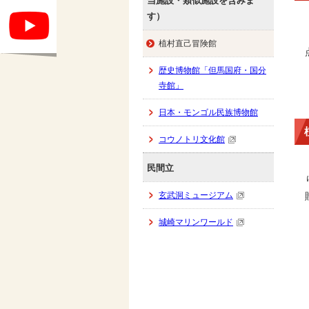
当施設・類似施設を含みま
す）
植村直己冒険館
歴史博物館「但馬国府・国分
寺館」
日本・モンゴル民族博物館
コウノトリ文化館
民間立
玄武洞ミュージアム
城崎マリンワールド