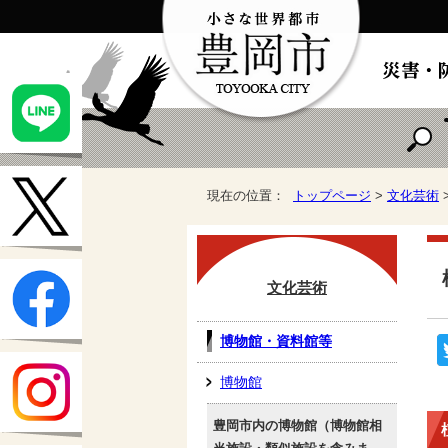
現在の位置：
トップページ
>
文化芸術
文化芸術
博物館・資料館等
博物館
豊岡市内の博物館（博物館相