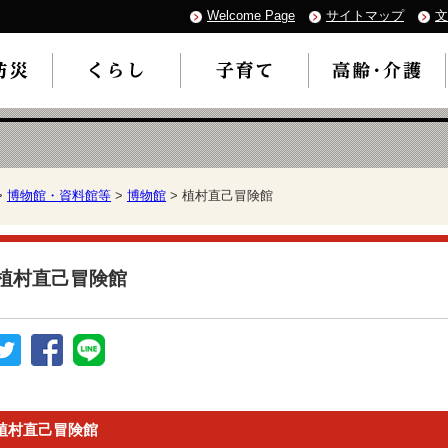
Welcome Page
サイトマップ
文
>
博物館・資料館等
>
博物館
> 植村直己冒険館
植村直己冒険館
植村直己冒険館