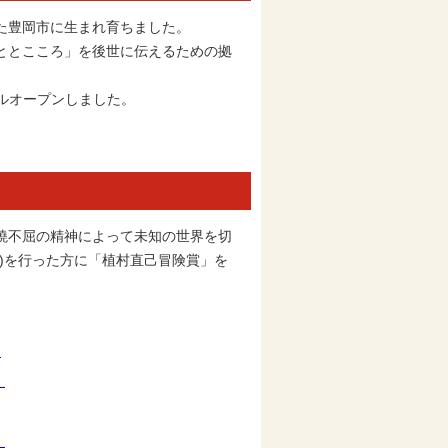
た豊岡市に生まれ育ちました。
ととこころ」を後世に伝えるための拠
アルオープンしました。
撓不屈の精神によって未知の世界を切
)を行った方に「植村直己冒険賞」を
)
）
）