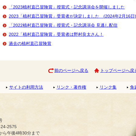
「2023植村直己冒険賞」授賞式・記念講演会を開催しました
2023「植村直己冒険賞」受賞者が決定しました (2024年2月16日
「2022植村直己冒険賞」授賞式・記念講演会 見逃し配信
2022「植村直己冒険賞」受賞者は野村良太さん！
過去の植村直己冒険賞
前のページへ戻る
トップページへ戻
サイトの利用方法
リンク・著作権
リンク集
免
号
4-2575
ら午後4時30分まで