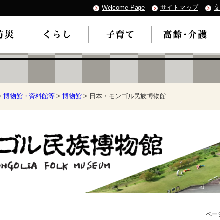
Welcome Page
サイトマップ
文
>
博物館・資料館等
>
博物館
> 日本・モンゴル民族博物館
ページ