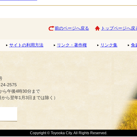
前のページへ戻る
トップページへ戻
サイトの利用方法
リンク・著作権
リンク集
免
号
4-2575
ら午後4時30分まで
日から翌年1月3日までは除く）
Copyright © Toyooka City. All Rights Reserved.