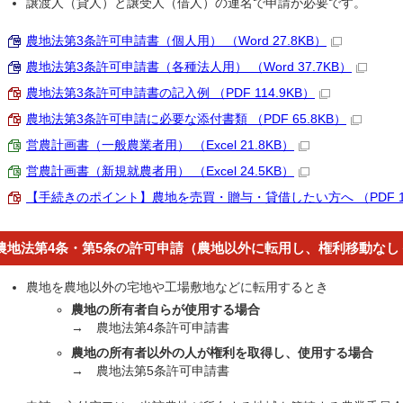
譲渡人（貸人）と譲受人（借人）の連名で申請が必要です。
農地法第3条許可申請書（個人用） （Word 27.8KB）
農地法第3条許可申請書（各種法人用） （Word 37.7KB）
農地法第3条許可申請書の記入例 （PDF 114.9KB）
農地法第3条許可申請に必要な添付書類 （PDF 65.8KB）
営農計画書（一般農業者用） （Excel 21.8KB）
営農計画書（新規就農者用） （Excel 24.5KB）
【手続きのポイント】農地を売買・贈与・貸借したい方へ （PDF 10
農地法第4条・第5条の許可申請（農地以外に転用し、権利移動なし
農地を農地以外の宅地や工場敷地などに転用するとき
農地の所有者自らが使用する場合
→ 農地法第4条許可申請書
農地の所有者以外の人が権利を取得し、使用する場合
→ 農地法第5条許可申請書