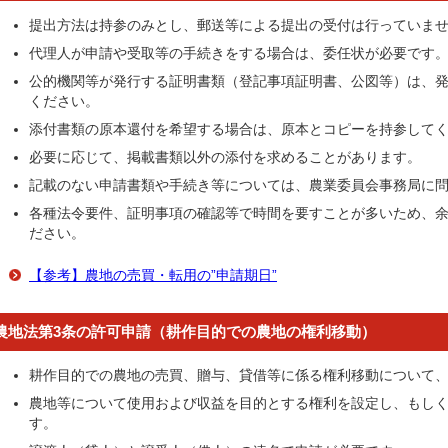
提出方法は持参のみとし、郵送等による提出の受付は行っていま
代理人が申請や受取等の手続きをする場合は、委任状が必要です
公的機関等が発行する証明書類（登記事項証明書、公図等）は、発
ください。
添付書類の原本還付を希望する場合は、原本とコピーを持参して
必要に応じて、掲載書類以外の添付を求めることがあります。
記載のない申請書類や手続き等については、農業委員会事務局に
各種法令要件、証明事項の確認等で時間を要すことが多いため、
ださい。
【参考】農地の売買・転用の”申請期日”
農地法第3条の許可申請（耕作目的での農地の権利移動）
耕作目的での農地の売買、贈与、貸借等に係る権利移動について
農地等について使用および収益を目的とする権利を設定し、もし
す。