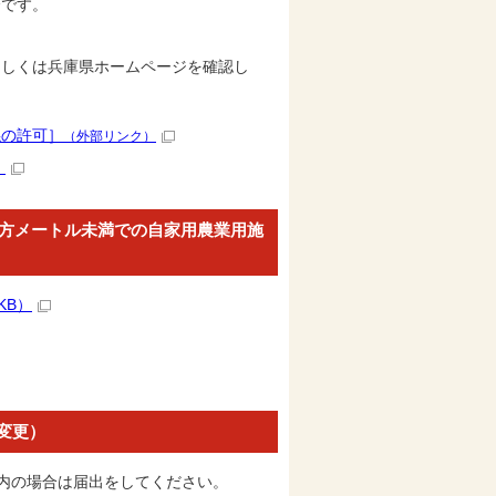
会です。
もしくは兵庫県ホームページを確認し
係の許可］
（外部リンク）
）
平方メートル未満での自家用農業用施
KB）
変更）
以内の場合は届出をしてください。