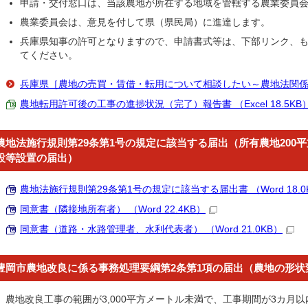
申請・交付窓口は、当該農地が所在する地域を管轄する農業委員
農業委員会は、意見を付して県（県民局）に進達します。
兵庫県知事の許可となりますので、申請書式等は、下部リンク、
てください。
兵庫県［農地の売買・賃借・転用について相談したい～農地法関
農地転用許可後の工事の進捗状況（完了）報告書 （Excel 18.5KB
農地法施行規則第29条第1号の規定に該当する届出（所有農地200
設等設置の届出）
農地法施行規則第29条第1号の規定に該当する届出書 （Word 18.0
同意書（隣接地所有者） （Word 22.4KB）
同意書（道路・水路管理者、水利代表者） （Word 21.0KB）
豊岡市農地改良に係る事務処理要綱第2条第1項の届出（農地の形状
農地改良工事の範囲が3,000平方メートル未満で、工事期間が3カ月