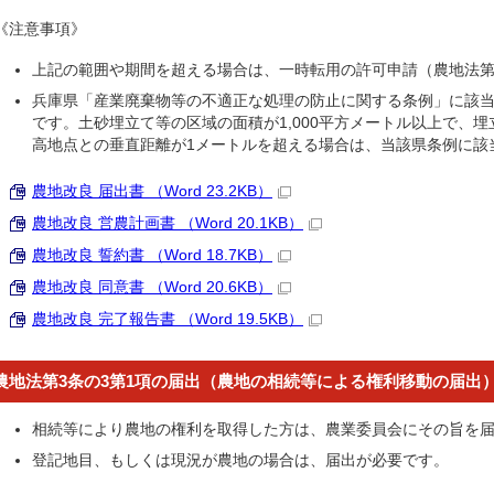
《注意事項》
上記の範囲や期間を超える場合は、一時転用の許可申請（農地法第
兵庫県「産業廃棄物等の不適正な処理の防止に関する条例」に該当
です。土砂埋立て等の区域の面積が1,000平方メートル以上で、
高地点との垂直距離が1メートルを超える場合は、当該県条例に該
農地改良 届出書 （Word 23.2KB）
農地改良 営農計画書 （Word 20.1KB）
農地改良 誓約書 （Word 18.7KB）
農地改良 同意書 （Word 20.6KB）
農地改良 完了報告書 （Word 19.5KB）
農地法第3条の3第1項の届出（農地の相続等による権利移動の届出
相続等により農地の権利を取得した方は、農業委員会にその旨を
登記地目、もしくは現況が農地の場合は、届出が必要です。