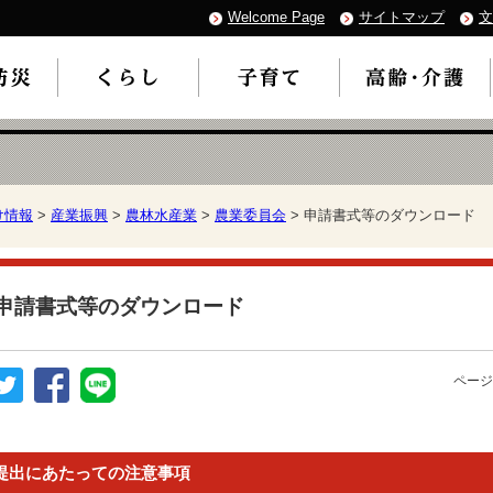
Welcome Page
サイトマップ
文
け情報
>
産業振興
>
農林水産業
>
農業委員会
> 申請書式等のダウンロード
申請書式等のダウンロード
ページ
提出にあたっての注意事項