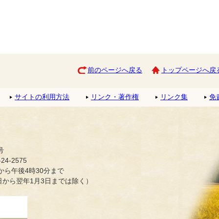
前のページへ戻る
トップページへ戻
サイトの利用方法
リンク・著作権
リンク集
免
号
4-2575
ら午後4時30分まで
日から翌年1月3日までは除く）