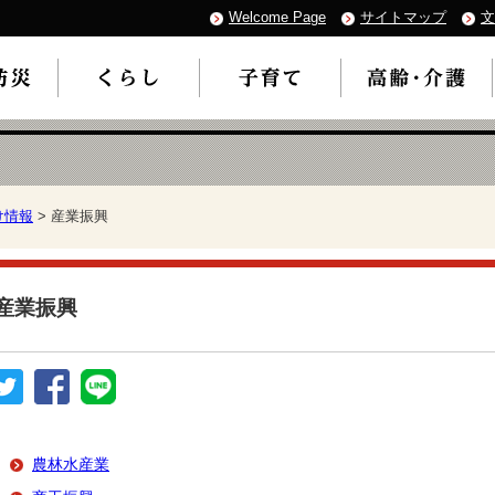
Welcome Page
サイトマップ
文
け情報
> 産業振興
産業振興
農林水産業