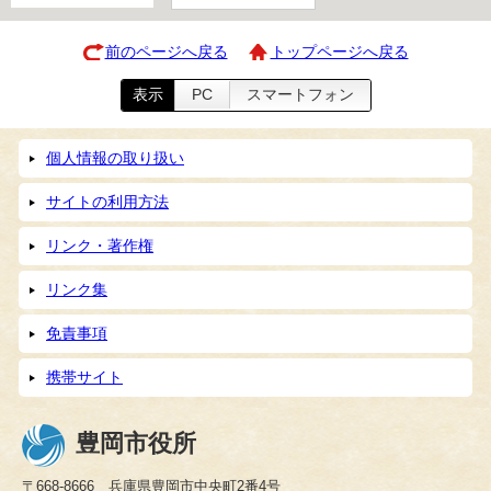
前のページへ戻る
トップページへ戻る
表示
PC
スマートフォン
個人情報の取り扱い
サイトの利用方法
リンク・著作権
リンク集
免責事項
携帯サイト
豊岡市役所
〒668-8666 兵庫県豊岡市中央町2番4号