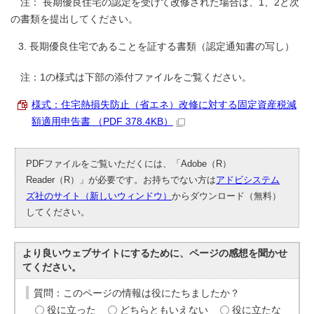
注： 長期優良住宅の認定を受けて改修された場合は、1、2と次
の書類を提出してください。
長期優良住宅であることを証する書類（認定通知書の写し）
注：1の様式は下部の添付ファイルをご覧ください。
様式：住宅熱損失防止（省エネ）改修に対する固定資産税減
額適用申告書 （PDF 378.4KB）
PDFファイルをご覧いただくには、「Adobe（R）
Reader（R）」が必要です。お持ちでない方は
アドビシステム
ズ社のサイト（新しいウィンドウ）
からダウンロード（無料）
してください。
より良いウェブサイトにするために、ページの感想を聞かせ
てください。
質問：このページの情報は役にたちましたか？
役に立った
どちらともいえない
役に立たな